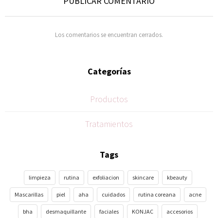
PUBLICAR COMENTARIO
Los comentarios se encuentran cerrados.
Categorías
Productos
Tratamientos
Tags
limpieza
rutina
exfoliacion
skincare
kbeauty
Mascarillas
piel
aha
cuidados
rutina coreana
acne
bha
desmaquillante
faciales
KONJAC
accesorios