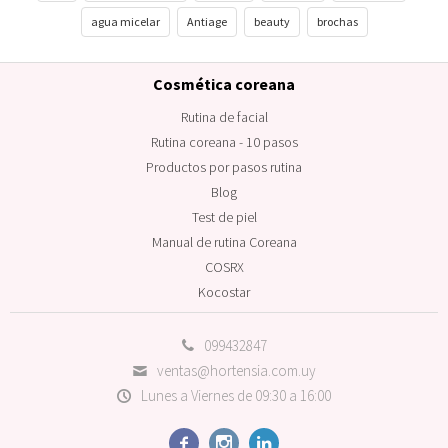
agua micelar
Antiage
beauty
brochas
Cosmética coreana
Rutina de facial
Rutina coreana - 10 pasos
Productos por pasos rutina
Blog
Test de piel
Manual de rutina Coreana
COSRX
Kocostar
099432847
ventas@hortensia.com.uy
Lunes a Viernes de 09:30 a 16:00


