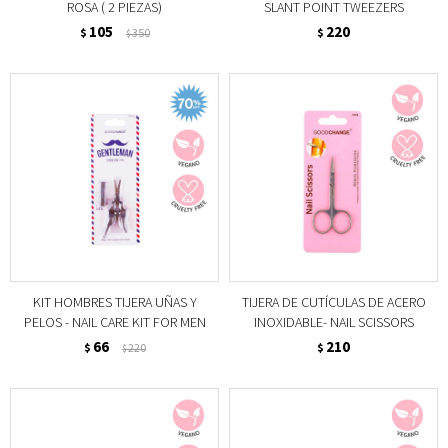
ROSA ( 2 PIEZAS)
SLANT POINT TWEEZERS
105
220
$
350
$
$
KIT HOMBRES TIJERA UÑAS Y
TIJERA DE CUTÍCULAS DE ACERO
PELOS - NAIL CARE KIT FOR MEN
INOXIDABLE- NAIL SCISSORS
66
210
$
220
$
$