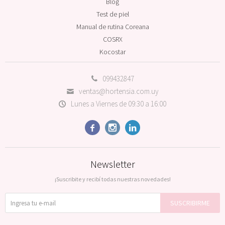
Blog
Test de piel
Manual de rutina Coreana
COSRX
Kocostar
099432847
ventas@hortensia.com.uy
Lunes a Viernes de 09:30 a 16:00



Newsletter
¡Suscribite y recibí todas nuestras novedades!
SUSCRIBIRME