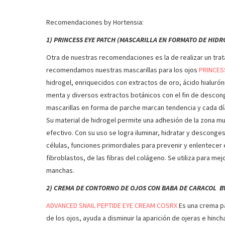
Recomendaciones by Hortensia:
1) PRINCESS EYE PATCH (MASCARILLA EN FORMATO DE HIDR
Otra de nuestras recomendaciones es la de realizar un tra
recomendamos nuestras mascarillas para los ojos
PRINCES
hidrogel, enriquecidos con extractos de oro, ácido hialurón
menta y diversos extractos botánicos con el fin de desconges
mascarillas en forma de parche marcan tendencia y cada día 
Su material de hidrogel permite una adhesión de la zona mu
efectivo. Con su uso se logra iluminar, hidratar y desconge
células, funciones primordiales para prevenir y enlentecer el
fibroblastos, de las fibras del colágeno. Se utiliza para mej
manchas.
2) CREMA DE CONTORNO DE OJOS CON BABA DE CARACOL B
ADVANCED SNAIL PEPTIDE EYE CREAM COSRX
Es una crema pa
de los ojos, ayuda a disminuir la aparición de ojeras e hin