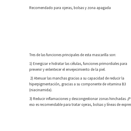
Recomendado para ojeras, bolsas y zona apagada
Tres de las funciones principales de esta mascarilla son:
1) Energizar e hidratar las células, funciones primordiales para
prevenir y enlentecer el envejecimiento de la piel.
2) Atenuar las manchas gracias a su capacidad de reducir la
hiperpigmentación, gracias a su componente de vitamina B3
(niacinamida).
3) Reducir inflamaciones y descongestionar zonas hinchadas. ¡P
eso es recomendable para tratar ojeras, bolsas y líneas de expre