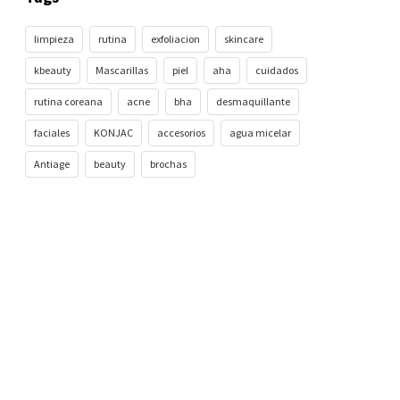
limpieza
rutina
exfoliacion
skincare
kbeauty
Mascarillas
piel
aha
cuidados
rutina coreana
acne
bha
desmaquillante
faciales
KONJAC
accesorios
agua micelar
Antiage
beauty
brochas