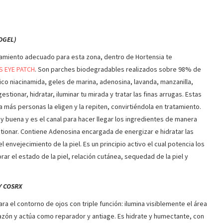
OGEL)
tamiento adecuado para esta zona, dentro de Hortensia te
S EYE PATCH
. Son parches biodegradables realizados sobre 98% de
ico niacinamida, geles de marina, adenosina, lavanda, manzanilla,
tionar, hidratar, iluminar tu mirada y tratar las finas arrugas. Estas
más personas la eligen y la repiten, convirtiéndola en tratamiento.
y buena y es el canal para hacer llegar los ingredientes de manera
stionar. Contiene Adenosina encargada de energizar e hidratar las
 envejecimiento de la piel. Es un principio activo el cual potencia los
orar el estado de la piel, relación cutánea, sequedad de la piel y
Y COSRX
ra el contorno de ojos con triple función: ilumina visiblemente el área
chazón y actúa como reparador y antiage. Es hidrate y humectante, con