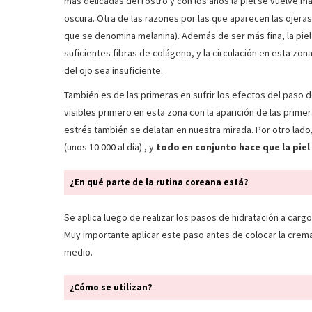
más delicadas del rostro y con los años la piel se vuelve m
oscura. Otra de las razones por las que aparecen las ojera
que se denomina melanina). Además de ser más fina, la piel
suficientes fibras de colágeno, y la circulación en esta zo
del ojo sea insuficiente.
También es de las primeras en sufrir los efectos del paso
visibles primero en esta zona con la aparición de las primera
estrés también se delatan en nuestra mirada. Por otro lad
(unos 10.000 al día) , y
todo en conjunto hace que la piel
¿En qué parte de la rutina coreana está?
Se aplica luego de realizar los pasos de hidratación a cargo
Muy importante aplicar este paso antes de colocar la crema
medio.
¿Cómo se utilizan?