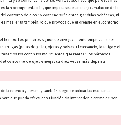
ás finita y se comienzan a ver las venitas, eso hace que parezca más
s es la hiperpigmentación, que implica una mancha (acumulación de lo
 del contorno de ojos no contiene suficientes glándulas sebáceas, ni
na es más lenta también, lo que provoca que el drenaje en el contorno
 del tiempo. Los primeros signos de envejecimiento empiezan a ser
s arrugas (patas de gallo), ojeras y bolsas. El cansancio, la fatiga y el
o, tenemos los continuos movimientos que realizan los párpados
 del contorno de ojos envejezca diez veces más deprisa
 de la esencia y serum, y también luego de aplicar las mascarillas.
 para que pueda efectuar su función sin interceder la crema de por