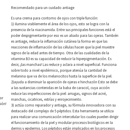
Recomendado para un cuidado antiage
Es una crema para contorno de ojos con triple función:
1) ilumina visiblemente el área de los ojos, esto se logra con la
presencia de la niacinamida. Entre sus principales funciones está el
poder despigmentante por eso es un aliado para las ojeras. También
es antiage, reduce la inflamación cutánea la forma en que las
reacciones de inflamación de las células hacen que la piel muestre
signos de la edad antes de tiempo. Otra de las cualidades de la
vitamina B3 es su capacidad de reducir la hiperpigmentación. Es
decir, ¡las manchas! Las reduce y aclara a nivel superficial. Funciona
sobre todo a nivel epidérmico, porque atenúa la cantidad de
melanina que va de los melanocitos hasta la superficie de la piel.
2)ayuda a disminuir la aparición de ojeras e hinchazón Esto se debe
a las sustancias contenidas en la baba de caracol, cuya acción
reduce las imperfecciones de la piel: arrugas, signos del acné,
or
manchas, cicatrices, estrías y enrojecimiento.
sión!
3) actúa como reparador y antiage, su fórmula innovadora con su
destacado del complejo de 5 péptidos. Esta herramienta se utiliza
para realizar una comunicación intercelular los cuales pueden dirigir
el funcionamiento de la piel y modular procesos biológicos en la
dermis y epidermis. Los péptidos están implicados en los procesos