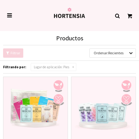

Productos
Recientes
Filtrando por:
Lugar de aplicación:
Pies