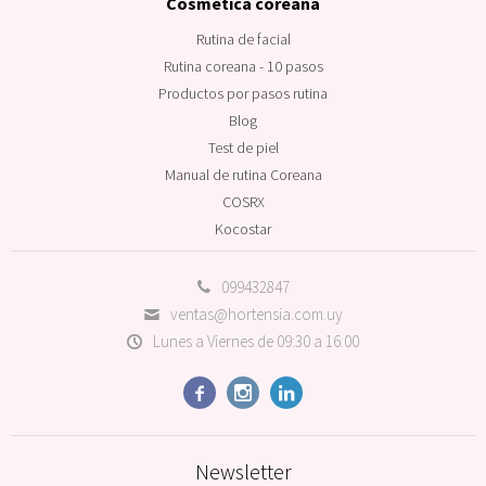
Cosmética coreana
Rutina de facial
Rutina coreana - 10 pasos
Productos por pasos rutina
Blog
Test de piel
Manual de rutina Coreana
COSRX
Kocostar
099432847
ventas@hortensia.com.uy
Lunes a Viernes de 09:30 a 16:00



Newsletter