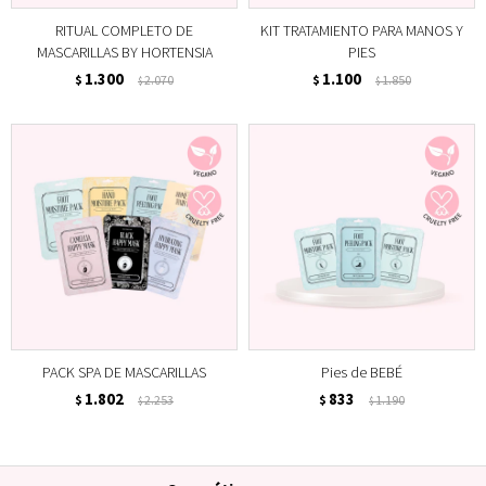
RITUAL COMPLETO DE
KIT TRATAMIENTO PARA MANOS Y
MASCARILLAS BY HORTENSIA
PIES
1.300
1.100
$
2.070
$
1.850
$
$
PACK SPA DE MASCARILLAS
Pies de BEBÉ
1.802
833
$
2.253
$
1.190
$
$