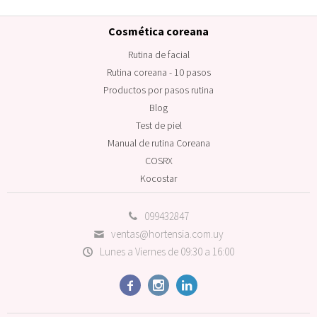
Cosmética coreana
Rutina de facial
Rutina coreana - 10 pasos
Productos por pasos rutina
Blog
Test de piel
Manual de rutina Coreana
COSRX
Kocostar
099432847
ventas@hortensia.com.uy
Lunes a Viernes de 09:30 a 16:00


