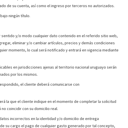
do de su cuenta, así como el ingreso por terceros no autorizados.
bajo ningún título.
 sentido y/o modo cualquier dato contenido en el referido sitio web,
gregar, eliminar y/o cambiar artículos, precios y demás condiciones
quier momento, lo cual será notificado y entrará en vigencia mediante
ables en jurisdicciones ajenas al territorio nacional uruguayo serán
onados por los mismos.
espondido, el cliente deberá comunicarse con
será la que el cliente indique en el momento de completar la solicitud
á no coincidir con su domicilio real.
tos incorrectos en la identidad y/o domicilio de entrega
 de su cargo el pago de cualquier gasto generado por tal concepto,