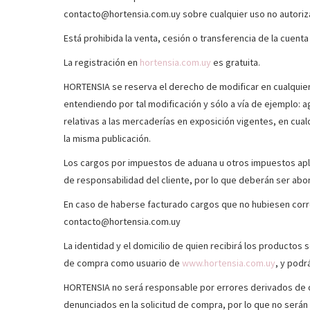
contacto@hortensia.com.uy sobre cualquier uso no autoriza
Está prohibida la venta, cesión o transferencia de la cuenta 
La registración en
hortensia.com.uy
es gratuita.
HORTENSIA se reserva el derecho de modificar en cualquier
entendiendo por tal modificación y sólo a vía de ejemplo: a
relativas a las mercaderías en exposición vigentes, en cual
la misma publicación.
Los cargos por impuestos de aduana u otros impuestos aplic
de responsabilidad del cliente, por lo que deberán ser ab
En caso de haberse facturado cargos que no hubiesen corr
contacto@hortensia.com.uy
La identidad y el domicilio de quien recibirá los productos 
de compra como usuario de
www.hortensia.com.uy
, y podr
HORTENSIA no será responsable por errores derivados de da
denunciados en la solicitud de compra, por lo que no serán