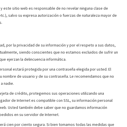
y este sitio web es responsable de no revelar ninguna clase de
tc.), salvo su expresa autorización o fuerzas de naturaleza mayor de
s.
d, por la privacidad de su información y por el respeto a sus datos,
ctualmente, siendo conscientes que no estamos excluidos de sufrir un
ue ejerzan la delincuencia informática.
 personal estará protegida por una contraseña elegida por usted. El
su nombre de usuario y de su contraseña. Le recomendamos que no
a nadie.
tarjeta de crédito, protegemos sus operaciones utilizando una
egador de Internet es compatible con SSL, su información personal
a web. Usted también debe saber que no guardamos información
s pedidos en su servidor de Internet.
será cien por ciento segura. Si bien tomamos todas las medidas que