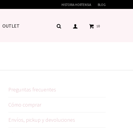
HISTORIA HORTENSIA
BLOG
OUTLET
0
$
Preguntas frecuentes
Cómo comprar
Envíos, pickup y devoluciones