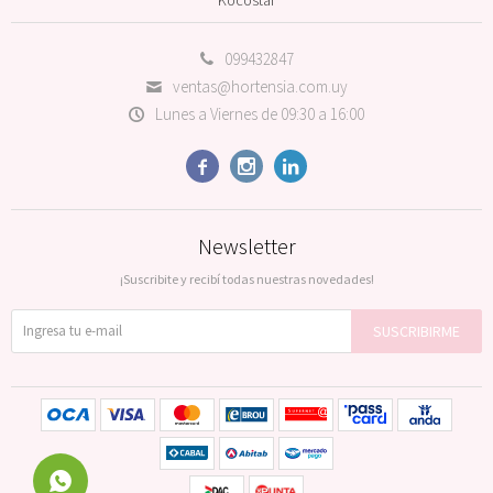
099432847
ventas@hortensia.com.uy
Lunes a Viernes de 09:30 a 16:00



Newsletter
¡Suscribite y recibí todas nuestras novedades!
SUSCRIBIRME