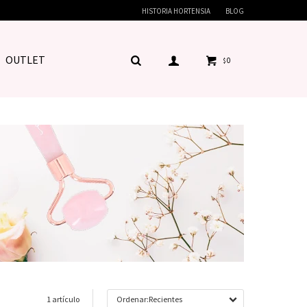
HISTORIA HORTENSIA
BLOG
OUTLET
0
$
1 artículo
Recientes