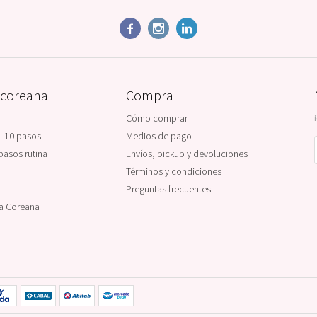



 coreana
Compra
Cómo comprar
- 10 pasos
Medios de pago
pasos rutina
Envíos, pickup y devoluciones
Términos y condiciones
Preguntas frecuentes
na Coreana