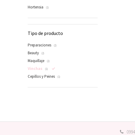
Hortensia
(1)
Tipo de producto
Preparaciones
(2)
Beauty
(2)
Maquillaje
(2)
Vinchas
(1)
Cepillos y Peines
(1)
0994