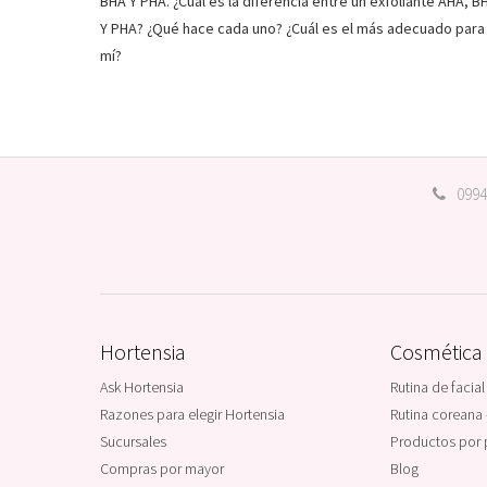
BHA Y PHA. ¿Cuál es la diferencia entre un exfoliante AHA, B
Y PHA? ¿Qué hace cada uno? ¿Cuál es el más adecuado para
mí?
0994
Hortensia
Cosmética
Ask Hortensia
Rutina de facial
Razones para elegir Hortensia
Rutina coreana 
Sucursales
Productos por 
Compras por mayor
Blog