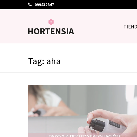
099432847
TIEN
Tag: aha