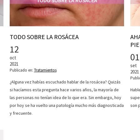
TODO SOBRE LA ROSÁCEA
AHA
PIE
12
01
oct
2021
set
Publicado en:
Tratamientos
2021
Publi
¿Alguna vez habías escuchado hablar de la rosácea? Quizás
si hacíamos esta pregunta hace varios años, la mayoría de
Hable
las personas no tenían idea de lo que era. Sin embargo, hoy
super
por hoy se ha vuelto una patología mucho más diagnosticada
son 
y frecuente.