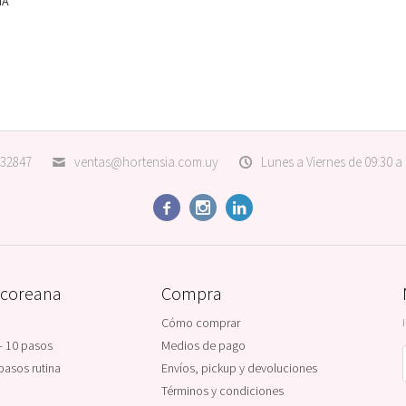
HA
32847
ventas@hortensia.com.uy
Lunes a Viernes de 09:30 a



 coreana
Compra
Cómo comprar
- 10 pasos
Medios de pago
pasos rutina
Envíos, pickup y devoluciones
Términos y condiciones