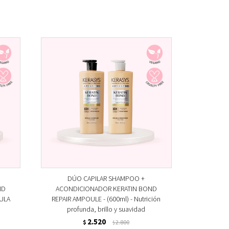
DÚO CAPILAR SHAMPOO +
ND
ACONDICIONADOR KERATIN BOND
ULA
REPAIR AMPOULE - (600ml) - Nutrición
profunda, brillo y suavidad
2.520
$
2.800
$