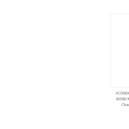
ACONDI
BOND M
Chau