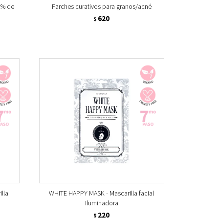
2% de
Parches curativos para granos/acné
620
$
lla
WHITE HAPPY MASK - Mascarilla facial
Iluminadora
220
$