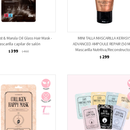
t & Marula Oil Glass Hair Mask -
MINI TALLA MASCARILLA KERASY
scarilla capilar de salón
ADVANCED AMPOULE REPAIR (50 M
Mascarilla Nutritiva/Reconstruct
399
$
460
$
299
$