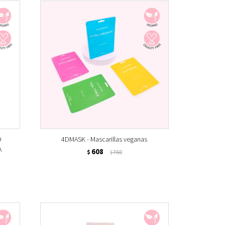
O
4DMASK - Mascarillas veganas
A
608
$
760
$