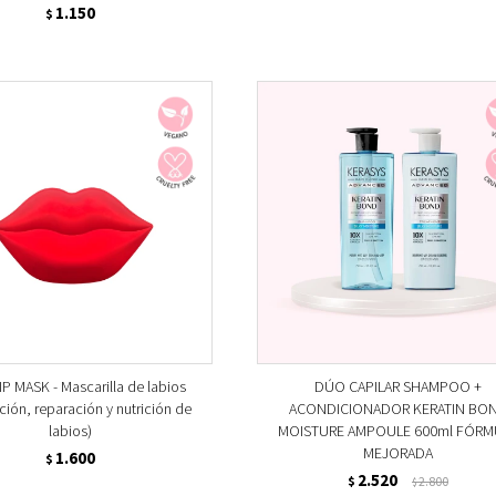
1.150
$
IP MASK - Mascarilla de labios
DÚO CAPILAR SHAMPOO +
ción, reparación y nutrición de
ACONDICIONADOR KERATIN BO
labios)
MOISTURE AMPOULE 600ml FÓRM
MEJORADA
1.600
$
2.520
$
2.800
$