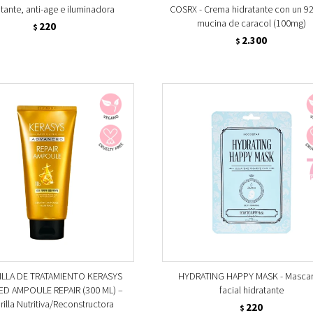
atante, anti-age e iluminadora
COSRX - Crema hidratante con un 9
mucina de caracol (100mg)
220
$
2.300
$
ILLA DE TRATAMIENTO KERASYS
HYDRATING HAPPY MASK - Mascari
D AMPOULE REPAIR (300 ML) –
facial hidratante
illa Nutritiva/Reconstructora
220
$