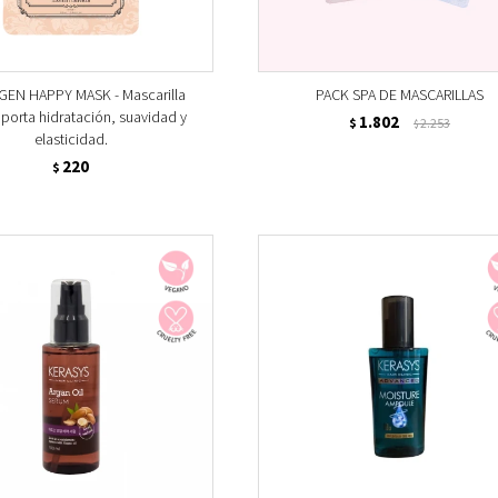
EN HAPPY MASK - Mascarilla
PACK SPA DE MASCARILLAS
aporta hidratación, suavidad y
1.802
$
2.253
$
elasticidad.
220
$