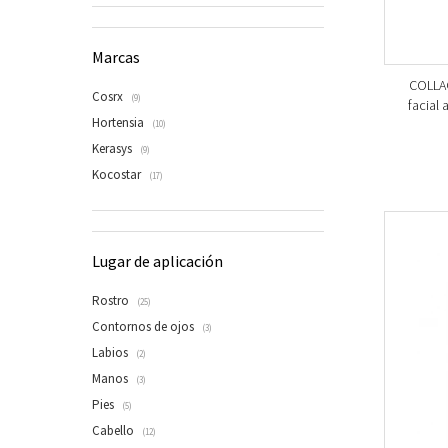
Marcas
COLLAG
Cosrx
(9)
facial 
Hortensia
(10)
Kerasys
(9)
Kocostar
(17)
Lugar de aplicación
Rostro
(25)
Contornos de ojos
(3)
Labios
(2)
Manos
(3)
Pies
(5)
Cabello
(12)