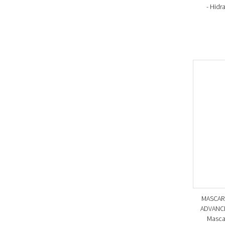
- Hidr
MASCAR
ADVANCE
Mascar