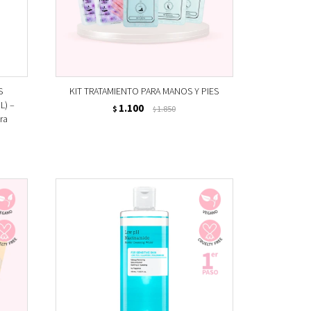
S
KIT TRATAMIENTO PARA MANOS Y PIES
L) –
1.100
$
1.850
$
ora