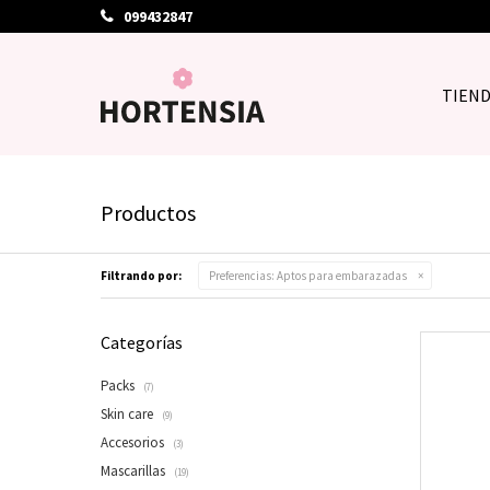
099432847
TIEN
Productos
Filtrando por:
Preferencias:
Aptos para embarazadas
Categorías
Packs
(7)
Skin care
(9)
Accesorios
(3)
Mascarillas
(19)