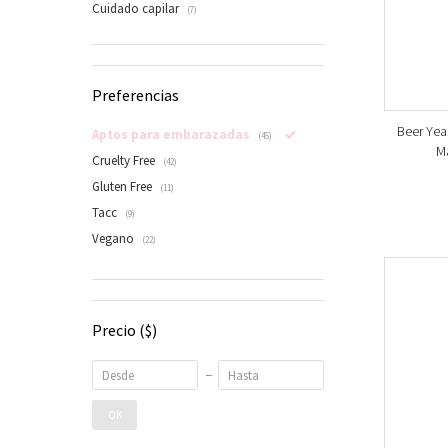
Cuidado capilar
(7)
Preferencias
Beer Yeas
Aptos para embarazadas
(45)
Ma
Cruelty Free
(42)
Gluten Free
(11)
Tacc
(9)
Vegano
(22)
Precio
($)
OK