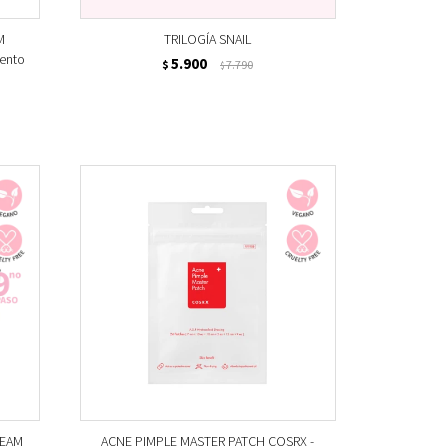
M
TRILOGÍA SNAIL
iento
5.900
$
7.790
$
REAM
ACNE PIMPLE MASTER PATCH COSRX -