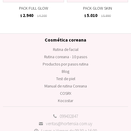
PACK FULL GLOW
PACK GLOW SKIN
2.940
5.010
$
4.200
$
5.890
$
$
Cosmética coreana
Rutina de facial
Rutina coreana - 10 pasos
Productos por pasos rutina
Blog
Test de piel
Manual de rutina Coreana
COSRX
Kocostar
099432847
ventas@hortensia.com.uy
Lunes a Viernes de 09:30 a 16:00