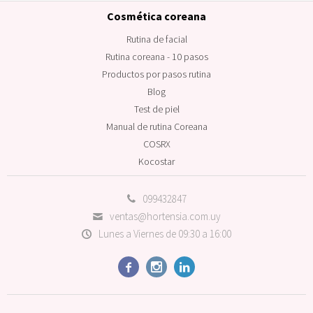
Cosmética coreana
Rutina de facial
Rutina coreana - 10 pasos
Productos por pasos rutina
Blog
Test de piel
Manual de rutina Coreana
COSRX
Kocostar
099432847
ventas@hortensia.com.uy
Lunes a Viernes de 09:30 a 16:00


