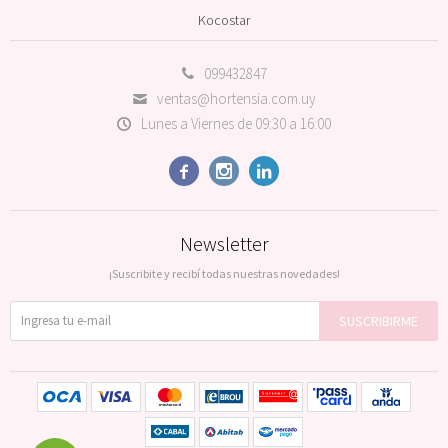
Kocostar
099432847
ventas@hortensia.com.uy
Lunes a Viernes de 09:30 a 16:00



Newsletter
¡Suscribite y recibí todas nuestras novedades!
SUSCRIBIRME