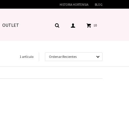
HISTORIA HORTENSIA
BLOG
OUTLET
0
$
1 artículo
Recientes