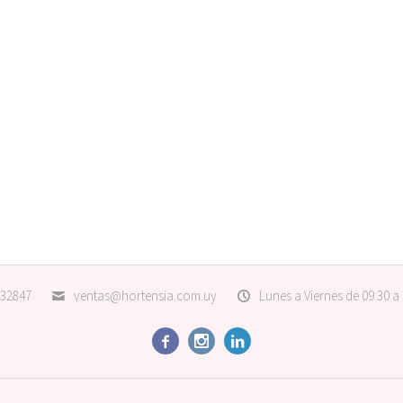
32847
ventas@hortensia.com.uy
Lunes a Viernes de 09:30 a


