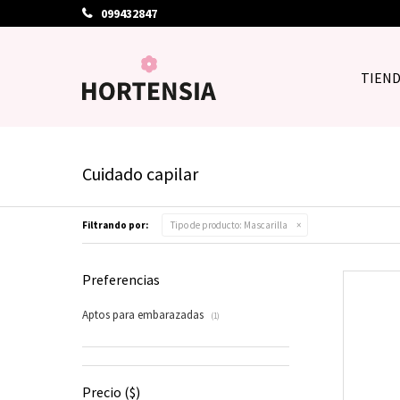
099432847
TIEN
Cuidado capilar
Filtrando por:
Tipo de producto:
Mascarilla
Preferencias
Aptos para embarazadas
(1)
Precio
($)