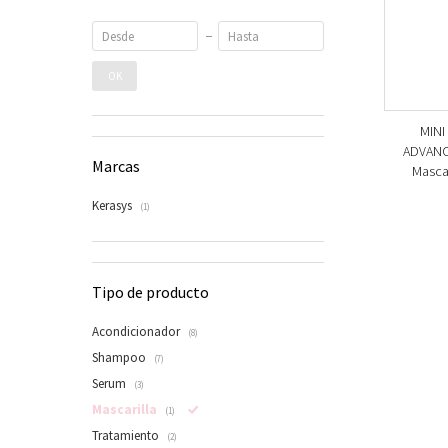
OK
MINI
ADVANC
Marcas
Mascar
Kerasys
(1)
Tipo de producto
Acondicionador
(8)
Shampoo
(7)
Serum
(3)
Mascarilla
(1)
Tratamiento
(2)