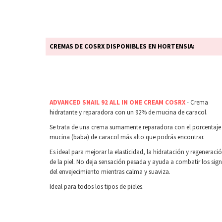
CREMAS DE COSRX DISPONIBLES EN HORTENSIA:
ADVANCED SNAIL 92 ALL IN ONE CREAM COSRX
- Crema
hidratante y reparadora con un 92% de mucina de caracol.
Se trata de una crema sumamente reparadora con el porcentaje
mucina (baba) de caracol más alto que podrás encontrar.
Es ideal para mejorar la elasticidad, la hidratación y regeneraci
de la piel. No deja sensación pesada y ayuda a combatir los sig
del envejecimiento mientras calma y suaviza.
Ideal para todos los tipos de pieles.