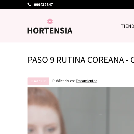
099432847
TIEN
PASO 9 RUTINA COREANA -
Publicado en:
Tratamientos
11
mar
2025