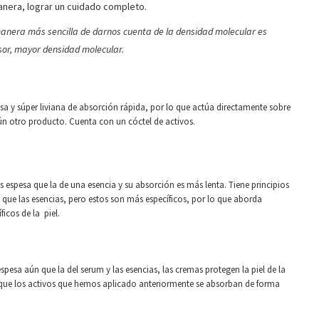
manera, lograr un cuidado completo.
anera más sencilla de darnos cuenta de la densidad molecular es
or, mayor densidad molecular.
sa y súper liviana de absorción rápida, por lo que actúa directamente sobre
gún otro producto. Cuenta con un cóctel de activos.
s espesa que la de una esencia y su absorción es más lenta. Tiene principios
 que las esencias, pero estos son más específicos, por lo que aborda
icos de la piel.
pesa aún que la del serum y las esencias, las cremas protegen la piel de la
que los activos que hemos aplicado anteriormente se absorban de forma