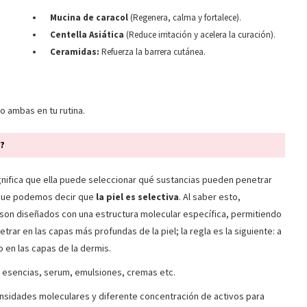
Mucina de caracol
(Regenera, calma y fortalece).
Centella Asiática
(Reduce irritación y acelera la curación).
Ceramidas:
Refuerza la barrera cutánea.
o ambas en tu rutina.
s?
ignifica que ella puede seleccionar qué sustancias pueden penetrar
o que podemos decir que
la piel es selectiva
. Al saber esto,
on diseñados con una estructura molecular específica, permitiendo
etrar en las capas más profundas de la piel; la regla es la siguiente: a
o en las capas de la dermis.
 esencias, serum, emulsiones, cremas etc.
sidades moleculares y diferente concentración de activos para