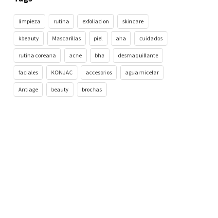
limpieza
rutina
exfoliacion
skincare
kbeauty
Mascarillas
piel
aha
cuidados
rutina coreana
acne
bha
desmaquillante
faciales
KONJAC
accesorios
agua micelar
Antiage
beauty
brochas