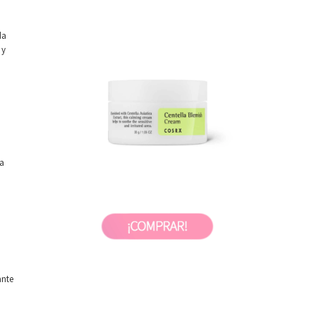
da
 y
la
ante