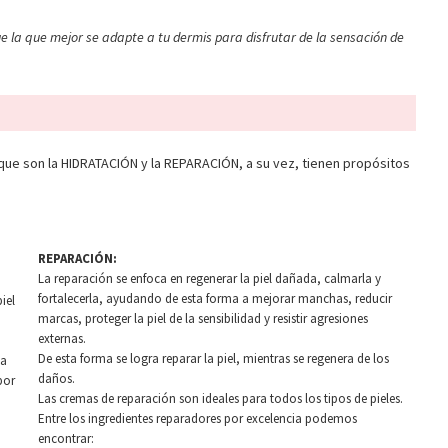
e la que mejor se adapte a tu dermis para disfrutar de la sensación de
que son la HIDRATACIÓN y la REPARACIÓN, a su vez, tienen propósitos
REPARACIÓN:
La reparación se enfoca en regenerar la piel dañada, calmarla y
fortalecerla, ayudando de esta forma a mejorar manchas, reducir
iel
marcas, proteger la piel de la sensibilidad y resistir agresiones
externas.
De esta forma se logra reparar la piel, mientras se regenera de los
ya
daños.
por
Las cremas de reparación son ideales para todos los tipos de pieles.
Entre los ingredientes reparadores por excelencia podemos
encontrar: