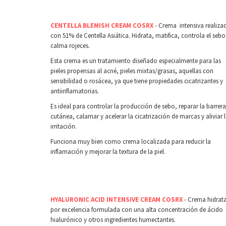
CENTELLA BLEMISH CREAM COSRX
- Crema intensiva realiza
con 51% de Centella Asiática. Hidrata, matifica, controla el sebo
calma rojeces.
Esta crema es un tratamiento diseñado especialmente para las
pieles propensas al acné, pieles mixtas/grasas, aquellas con
sensibilidad o rosácea, ya que tiene propiedades cicatrizantes y
antiinflamatorias.
Es ideal para controlar la producción de sebo, reparar la barrera
cutánea, calamar y acelerar la cicatrización de marcas y aliviar 
irritación.
Funciona muy bien como crema localizada para reducir la
inflamación y mejorar la textura de la piel.
HYALURONIC ACID INTENSIVE CREAM COSRX
- Crema hidrat
por excelencia formulada con una alta concentración de ácido
hialurónico y otros ingredientes humectantes.