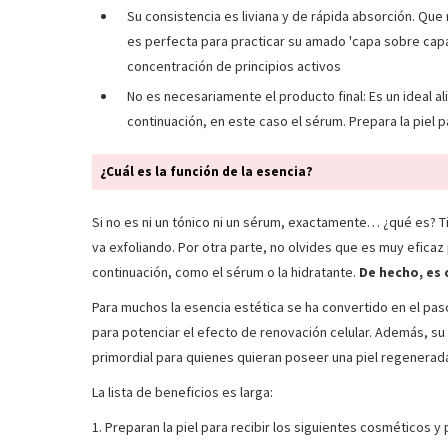
Su consistencia es liviana y de rápida absorción. Que 
es perfecta para practicar su amado 'capa sobre cap
concentración de principios activos
No es necesariamente el producto final: Es un ideal a
continuación, en este caso el sérum. Prepara la piel 
¿Cuál es la función de la esencia?
Si no es ni un tónico ni un sérum, exactamente… ¿qué es? Tien
va exfoliando. Por otra parte, no olvides que es muy eficaz 
continuación, como el sérum o la hidratante.
De hecho, es 
Para muchos la esencia estética se ha convertido en el pas
para potenciar el efecto de renovación celular. Además, su p
primordial para quienes quieran poseer una piel regenerada
La lista de beneficios es larga:
1. Preparan la piel para recibir los siguientes cosméticos y