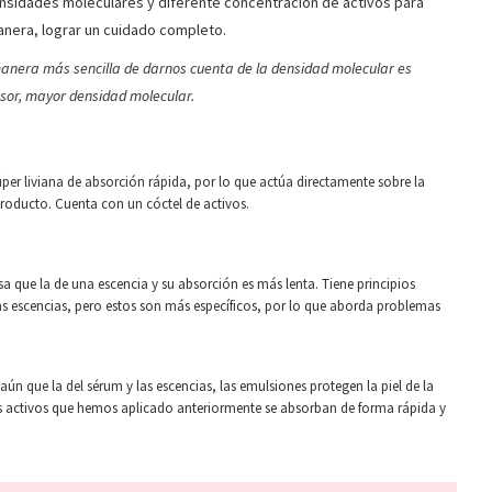
sidades moleculares y diferente concentración de activos para
manera, lograr un cuidado completo.
anera más sencilla de darnos cuenta de la densidad molecular es
esor, mayor densidad molecular.
úper liviana de absorción rápida, por lo que actúa directamente sobre la
producto. Cuenta con un cóctel de activos.
a que la de una escencia y su absorción es más lenta. Tiene principios
as escencias, pero estos son más específicos, por lo que aborda problemas
ún que la del sérum y las escencias, las emulsiones protegen la piel de la
s activos que hemos aplicado anteriormente se absorban de forma rápida y