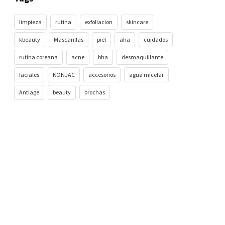
limpieza
rutina
exfoliacion
skincare
kbeauty
Mascarillas
piel
aha
cuidados
rutina coreana
acne
bha
desmaquillante
faciales
KONJAC
accesorios
agua micelar
Antiage
beauty
brochas