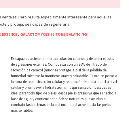
us ventajas. Pero resulta especialmente interesante para aquellas
ecte y proteja, sea capaz de regenerarla.
R ESSENCE
,
GALACTOMYCES 95 TONE BALANCING
Es capaz de activar la microcirculación cutánea y defender el cutis
de agresiones externas. Compuesta con un 96% de filtrado de
secreción de caracol (mucina) protege la piel de la pérdida de
humedad mientras la mantiene suave y saludable. Es oro en polvo a
la hora de reconstrucción celular y reparación. Hidrata la piel a nivel
celular y promueve la hidratación sin dejar sensación pesada, es
ideal para todo tipo de pieles: desde pieles grasas ya que es hecho a
base de agua y contiene antibióticos naturales que ayudan a
combatir las bacterias de la piel incluido el acné, hasta las pieles
más sensibles.
.