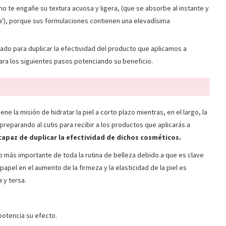
no te engañe su textura acuosa y ligera, (que se absorbe al instante y
a'), porque sus formulaciones contienen una elevadísima
liado para duplicar la efectividad del producto que aplicamos a
para los siguientes pasos potenciando su beneficio.
e la misión de hidratar la piel a corto plazo mientras, en el largo, la
preparando al cutis para recibir a los productos que aplicarás a
capaz de duplicar la efectividad de dichos cosméticos.
o más importante de toda la rutina de belleza debido a que es clave
apel en el aumento de la firmeza y la elasticidad de la piel es
 y tersa.
 potencia su efecto.