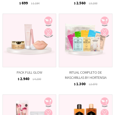
699
2.560
$
1.194
$
3.200
$
$
PACK FULL GLOW
RITUAL COMPLETO DE
MASCARILLAS BY HORTENSIA
2.940
$
4.200
$
1.300
$
2.070
$