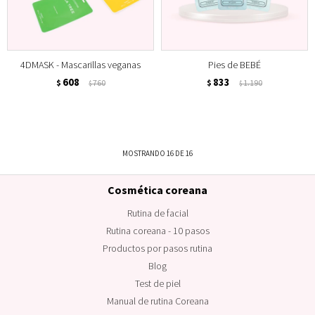
4DMASK - Mascarillas veganas
Pies de BEBÉ
608
833
$
760
$
1.190
$
$
MOSTRANDO
16
DE
16
Cosmética coreana
Rutina de facial
Rutina coreana - 10 pasos
Productos por pasos rutina
Blog
Test de piel
Manual de rutina Coreana