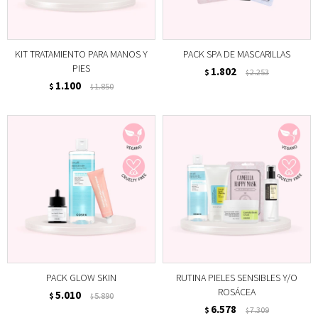
KIT TRATAMIENTO PARA MANOS Y
PACK SPA DE MASCARILLAS
PIES
1.802
$
2.253
$
1.100
$
1.850
$
PACK GLOW SKIN
RUTINA PIELES SENSIBLES Y/O
ROSÁCEA
5.010
$
5.890
$
6.578
$
7.309
$