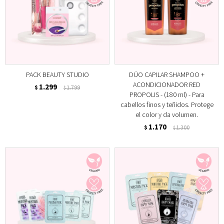
PACK BEAUTY STUDIO
DÚO CAPILAR SHAMPOO +
ACONDICIONADOR RED
1.299
$
1.799
$
PROPOLIS - (180 ml) - Para
cabellos finos y teñidos. Protege
el color y da volumen.
1.170
$
1.300
$