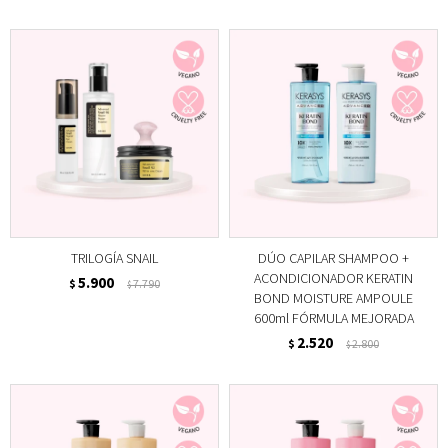
TRILOGÍA SNAIL
DÚO CAPILAR SHAMPOO +
ACONDICIONADOR KERATIN
5.900
$
7.790
$
BOND MOISTURE AMPOULE
600ml FÓRMULA MEJORADA
2.520
$
2.800
$