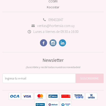
COSRX
Kocostar
099432847
ventas@hortensia.com.uy
Lunes a Viernes de 09:30 a 16:00



Newsletter
¡Suscribite y recibí todas nuestras novedades!
SUSCRIBIRME