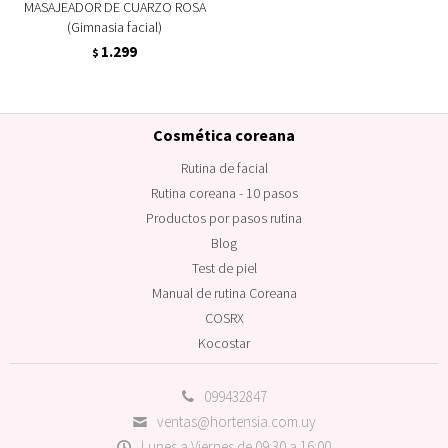
MASAJEADOR DE CUARZO ROSA
(Gimnasia facial)
1.299
$
Cosmética coreana
Rutina de facial
Rutina coreana - 10 pasos
Productos por pasos rutina
Blog
Test de piel
Manual de rutina Coreana
COSRX
Kocostar
099432847
ventas@hortensia.com.uy
Lunes a Viernes de 09:30 a 16:00