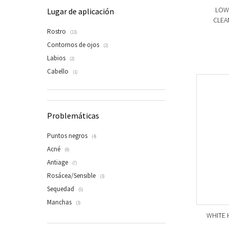
LOW 
Lugar de aplicación
CLEA
Rostro
(13)
Contornos de ojos
(2)
Labios
(2)
Cabello
(1)
Problemáticas
Puntos negros
(4)
Acné
(9)
Antiage
(7)
Rosácea/Sensible
(3)
Sequedad
(5)
Manchas
(3)
WHITE H