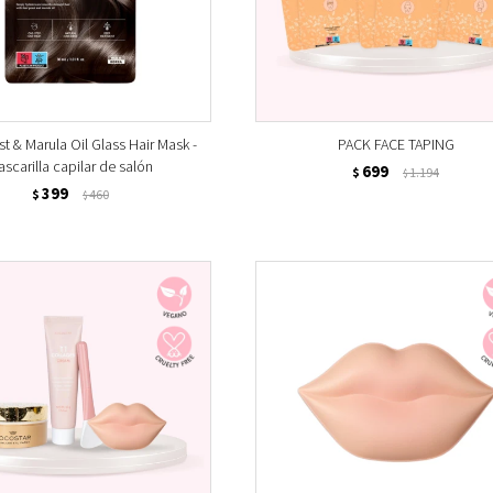
t & Marula Oil Glass Hair Mask -
PACK FACE TAPING
scarilla capilar de salón
699
$
1.194
$
399
$
460
$