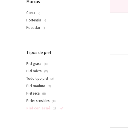
Marcas
Cosrx
(7)
Hortensia
(4)
Kocostar
(4)
Tipos de piel
Piel grasa
(32)
Piel mixta
(33)
Todo tipo piel
(39)
Piel madura
(39)
Piel seca
(35)
Pieles sensibles
(32)
Piel con acné
(15)