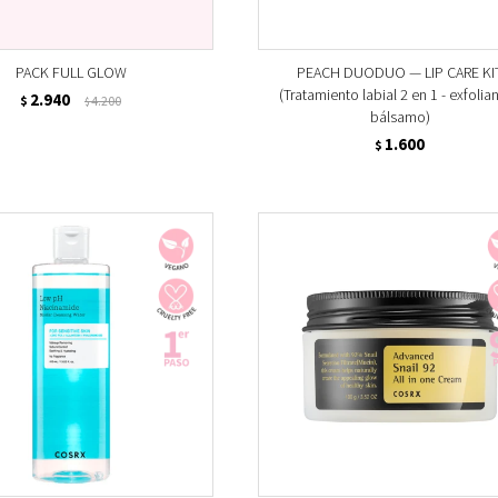
PACK FULL GLOW
PEACH DUODUO — LIP CARE KI
(Tratamiento labial 2 en 1 - exfolian
2.940
$
4.200
$
bálsamo)
1.600
$