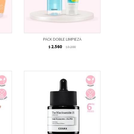
PACK DOBLE LIMPIEZA
2.560
$
3.200
$