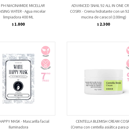
PH NIACINAMIDE MICELLAR
ADVANCED SNAIL 92 ALL IN ONE C
NSING WATER - Agua micelar
COSRX - Crema hidratante con un 9
limpiadora 400 ML
mucina de caracol (100mg)
1.800
2.300
$
$
APPY MASK - Mascarilla facial
CENTELLA BLEMISH CREAM COS
Iluminadora
(Crema con centella asiática para p