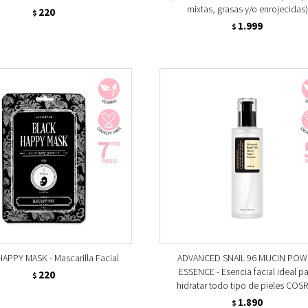
mixtas, grasas y/o enrojecidas)
220
$
1.999
$
APPY MASK - Mascarilla Facial
ADVANCED SNAIL 96 MUCIN POW
ESSENCE - Esencia facial ideal p
220
$
hidratar todo tipo de pieles COSR
1.890
$