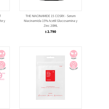
T
THE NIACINAMIDE 15 COSRX - Serum
te y
Niacinamida 15% Acetil Glucosamina y
Zinc 20ML
2.790
$