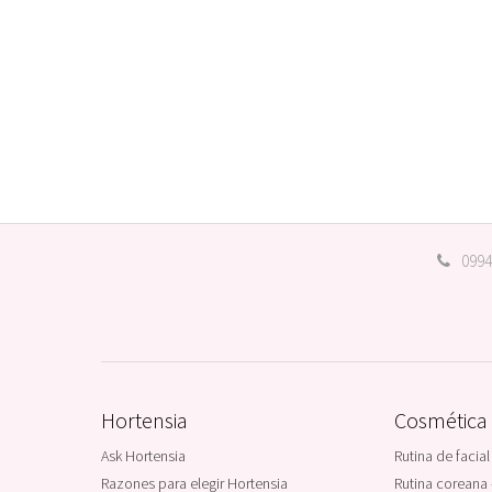
0994
Hortensia
Cosmética
Ask Hortensia
Rutina de facial
Razones para elegir Hortensia
Rutina coreana 