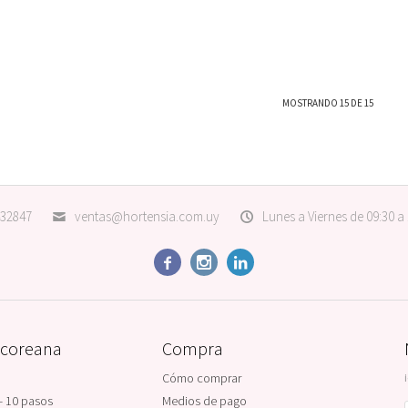
MOSTRANDO
15
DE
15
32847
ventas@hortensia.com.uy
Lunes a Viernes de 09:30 a



 coreana
Compra
Cómo comprar
- 10 pasos
Medios de pago