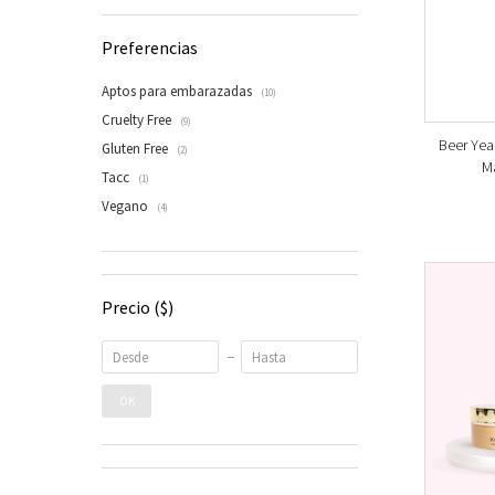
Preferencias
Aptos para embarazadas
(10)
Cruelty Free
(9)
Beer Yeas
Gluten Free
(2)
Ma
Tacc
(1)
Vegano
(4)
Precio
($)
OK