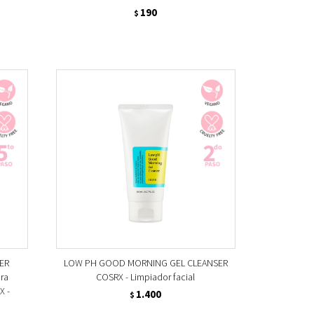
190
$
ER
LOW PH GOOD MORNING GEL CLEANSER
ara
COSRX - Limpiador facial
X -
1.400
$