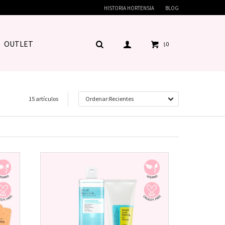
HISTORIA HORTENSIA
BLOG
OUTLET
0
$
15 artículos
Recientes