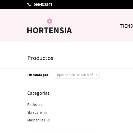
099432847
TIEN
Productos
Filtrando por:
Tipos de piel:
Piel con acné
Categorías
Packs
(3)
Skin care
(7)
Mascarillas
(5)