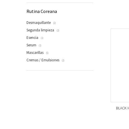
Rutina Coreana
Desmaquillante
(2)
Segunda limpieza
(2)
Esencia
(1)
Serum
(1)
Mascarillas
(5)
Cremas / Emulsiones
(2)
BLACK H