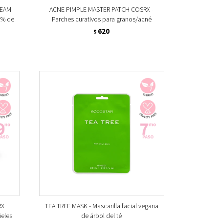
REAM
ACNE PIMPLE MASTER PATCH COSRX -
2% de
Parches curativos para granos/acné
620
$
RX
TEA TREE MASK - Mascarilla facial vegana
ieles
de árbol del té