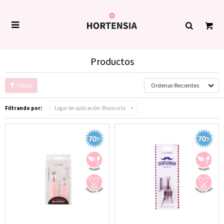

Productos
Recientes
Filtrando por:
Lugar de aplicación:
Manicuría