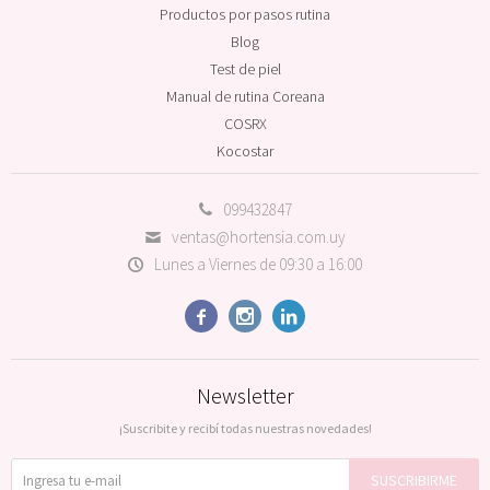
Productos por pasos rutina
Blog
Test de piel
Manual de rutina Coreana
COSRX
Kocostar
099432847
ventas@hortensia.com.uy
Lunes a Viernes de 09:30 a 16:00



Newsletter
¡Suscribite y recibí todas nuestras novedades!
SUSCRIBIRME