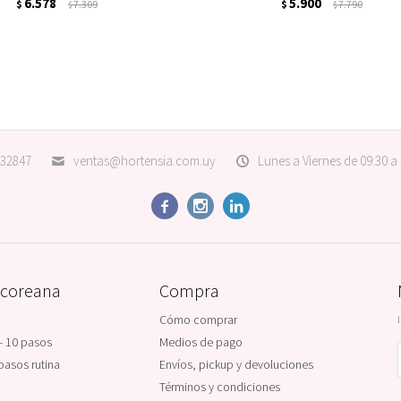
6.578
5.900
$
7.309
$
7.790
$
$
32847
ventas@hortensia.com.uy
Lunes a Viernes de 09:30 a



 coreana
Compra
Cómo comprar
- 10 pasos
Medios de pago
pasos rutina
Envíos, pickup y devoluciones
Términos y condiciones