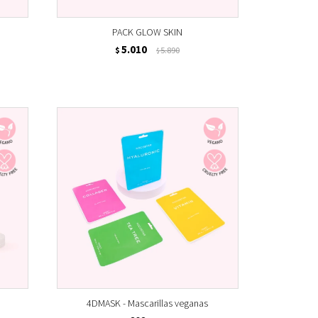
PACK GLOW SKIN
5.010
$
5.890
$
4DMASK - Mascarillas veganas