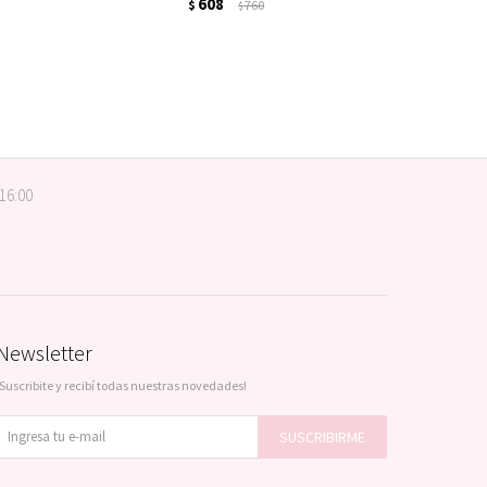
608
$
760
$
 16:00
Newsletter
¡Suscribite y recibí todas nuestras novedades!
SUSCRIBIRME