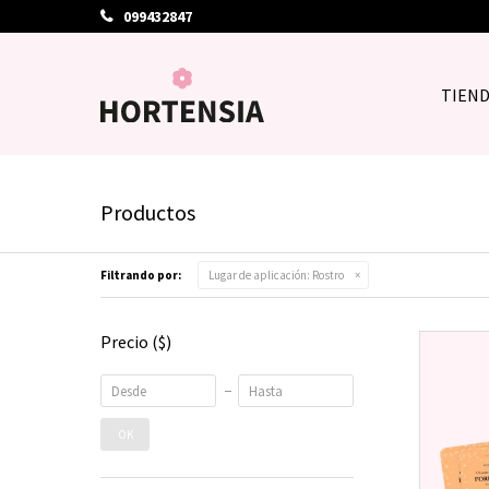
099432847
TIEN
Productos
Filtrando por:
Lugar de aplicación:
Rostro
Precio
($)
OK