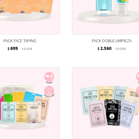
PACK FACE TAPING
PACK DOBLE LIMPIEZA
699
2.560
$
1.194
$
3.200
$
$