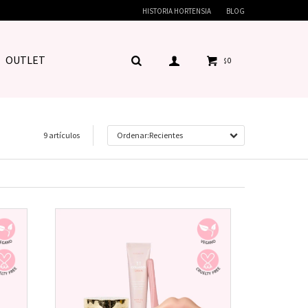
HISTORIA HORTENSIA
BLOG
OUTLET
0
$
9 artículos
Recientes