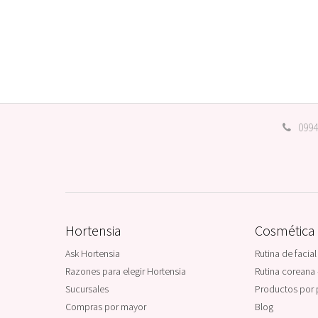
0994
Hortensia
Cosmética
Ask Hortensia
Rutina de facial
Razones para elegir Hortensia
Rutina coreana 
Sucursales
Productos por 
Compras por mayor
Blog