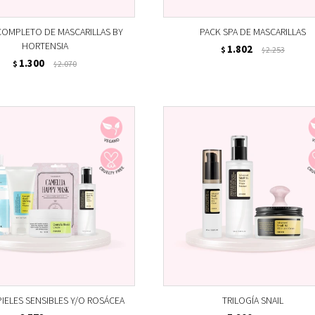
COMPLETO DE MASCARILLAS BY
PACK SPA DE MASCARILLAS
HORTENSIA
1.802
$
2.253
$
1.300
$
2.070
$
PIELES SENSIBLES Y/O ROSÁCEA
TRILOGÍA SNAIL