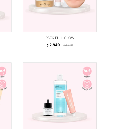
PACK FULL GLOW
2.940
$
4.200
$