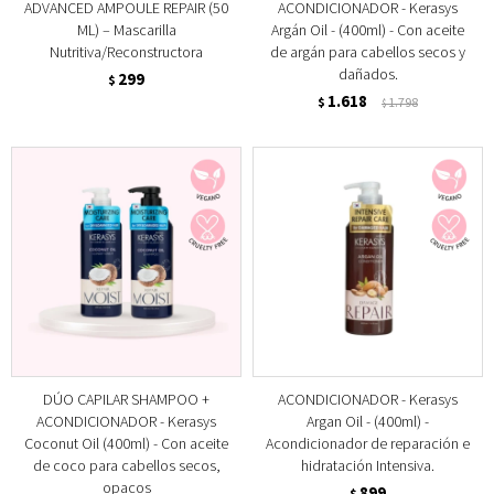
ADVANCED AMPOULE REPAIR (50
ACONDICIONADOR - Kerasys
ML) – Mascarilla
Argán Oil - (400ml) - Con aceite
Nutritiva/Reconstructora
de argán para cabellos secos y
dañados.
299
$
1.618
$
1.798
$
DÚO CAPILAR SHAMPOO +
ACONDICIONADOR - Kerasys
ACONDICIONADOR - Kerasys
Argan Oil - (400ml) -
Coconut Oil (400ml) - Con aceite
Acondicionador de reparación e
de coco para cabellos secos,
hidratación Intensiva.
opacos
899
$