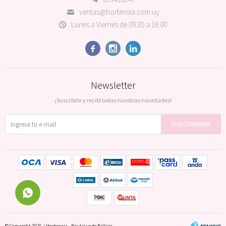
ventas@hortensia.com.uy
Lunes a Viernes de 09:30 a 16:00



Newsletter
¡Suscribite y recibí todas nuestras novedades!
SUSCRIBIRME
© Copyright 2026 / Hortensia - Boutique de Belleza