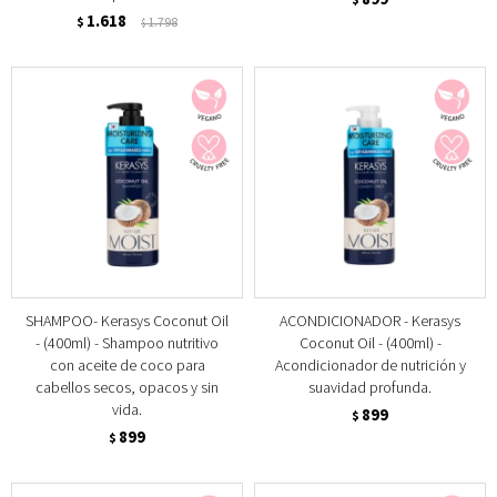
1.618
$
1.798
$
SHAMPOO- Kerasys Coconut Oil
ACONDICIONADOR - Kerasys
- (400ml) - Shampoo nutritivo
Coconut Oil - (400ml) -
con aceite de coco para
Acondicionador de nutrición y
cabellos secos, opacos y sin
suavidad profunda.
vida.
899
$
899
$