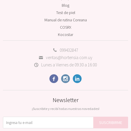
Blog
Test de piel
Manual de rutina Coreana
COSRX
Kocostar
099432847
ventas@hortensia.com.uy
Lunes a Viernes de 09:30 a 16:00



Newsletter
¡Suscribite y recibí todas nuestras novedades!
SUSCRIBIRME