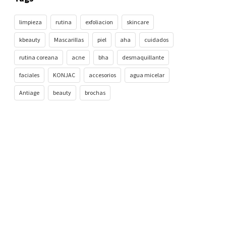
limpieza
rutina
exfoliacion
skincare
kbeauty
Mascarillas
piel
aha
cuidados
rutina coreana
acne
bha
desmaquillante
faciales
KONJAC
accesorios
agua micelar
Antiage
beauty
brochas