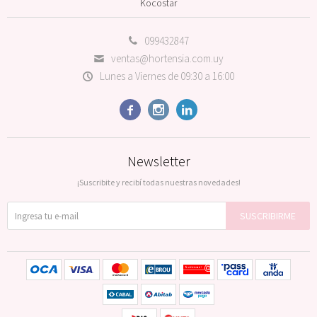
Kocostar
099432847
ventas@hortensia.com.uy
Lunes a Viernes de 09:30 a 16:00



Newsletter
¡Suscribite y recibí todas nuestras novedades!
SUSCRIBIRME