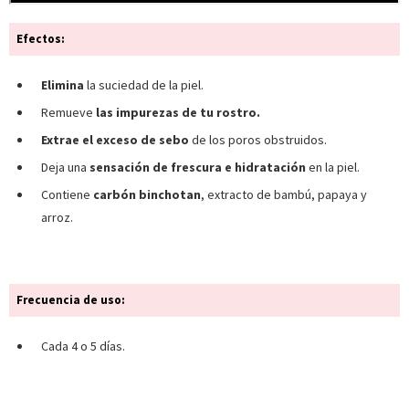
Efectos:
Elimina
la suciedad de la piel.
Remueve
las impurezas de tu rostro.
Extrae el exceso de sebo
de los poros obstruidos.
Deja una
sensación de frescura e hidratación
en la piel.
Contiene
carbón binchotan
, extracto de bambú, papaya y
arroz.
Frecuencia de uso:
Cada 4 o 5 días.