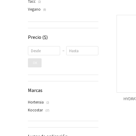
Tacc
(2)
Vegano
(8)
Precio
($)
OK
Marcas
HYDRAT
Hortensia
(2)
Kocostar
(17)