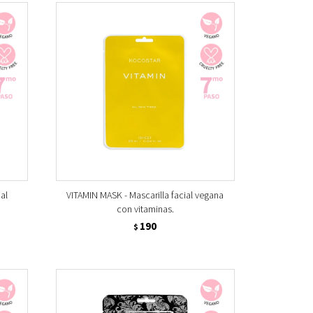
al
VITAMIN MASK - Mascarilla facial vegana
con vitaminas.
190
$