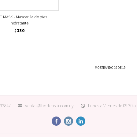
 MASK - Mascarilla de pies
hidratante
330
$
MOSTRANDO
19
DE
19
32847
ventas@hortensia.com.uy
Lunes a Viernes de 09:30 a


