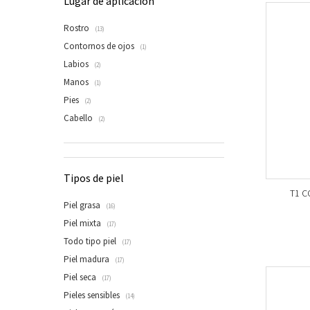
Lugar de aplicación
Rostro
(13)
Contornos de ojos
(1)
Labios
(2)
Manos
(1)
Pies
(2)
Cabello
(2)
Tipos de piel
T1 C
Piel grasa
(16)
Piel mixta
(17)
Todo tipo piel
(17)
Piel madura
(17)
Piel seca
(17)
Pieles sensibles
(14)