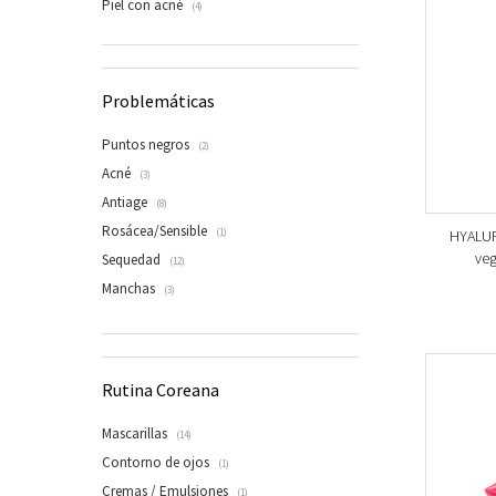
Piel con acné
(4)
Problemáticas
Puntos negros
(2)
Acné
(3)
Antiage
(8)
Rosácea/Sensible
HYALUR
(1)
veg
Sequedad
(12)
Manchas
(3)
Rutina Coreana
Mascarillas
(14)
Contorno de ojos
(1)
Cremas / Emulsiones
(1)