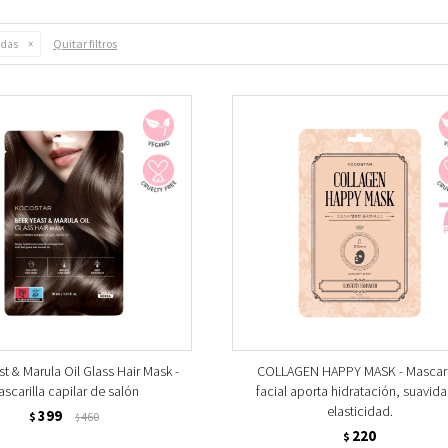
Quitar filtros
adas
t & Marula Oil Glass Hair Mask -
COLLAGEN HAPPY MASK - Mascari
scarilla capilar de salón
facial aporta hidratación, suavida
elasticidad.
399
$
460
$
220
$