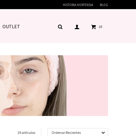
HISTORIA HORTENSIA
BLOG
OUTLET
0
$
19 artículos
Recientes