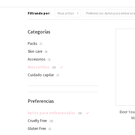
Filtrando por:
Mascarillas
Preferencias:
Aptos para embaraz
Categorías
Packs
(7)
Skin care
(9)
Accesorios
(3)
Mascarillas
(19)
Cuidado capilar
(7)
Preferencias
Beer Yeas
Aptos para embarazadas
(19)
Ma
Cruelty Free
(18)
Gluten Free
(3)