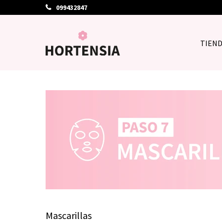
099432847
TIEN
Mascarillas