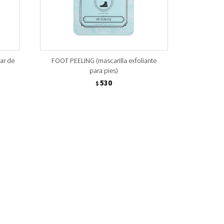
ar de
FOOT PEELING (mascarilla exfoliante
para pies)
530
$