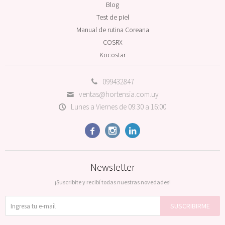
Blog
Test de piel
Manual de rutina Coreana
COSRX
Kocostar
099432847
ventas@hortensia.com.uy
Lunes a Viernes de 09:30 a 16:00



Newsletter
¡Suscribite y recibí todas nuestras novedades!
SUSCRIBIRME