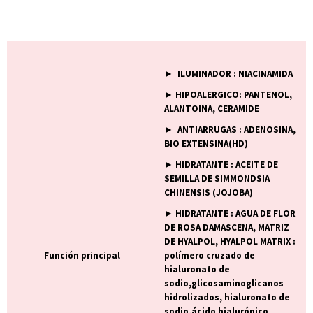
► ILUMINADOR : NIACINAMIDA
► HIPOALERGICO: PANTENOL,
ALANTOINA, CERAMIDE
► ANTIARRUGAS : ADENOSINA,
BIO EXTENSINA(HD)
► HIDRATANTE : ACEITE DE
SEMILLA DE SIMMONDSIA
CHINENSIS (JOJOBA)
► HIDRATANTE : AGUA DE FLOR
DE ROSA DAMASCENA, MATRIZ
DE HYALPOL, HYALPOL MATRIX :
Función principal
polímero cruzado de
hialuronato de
sodio,glicosaminoglicanos
hidrolizados, hialuronato de
sodio,ácido hialurónico