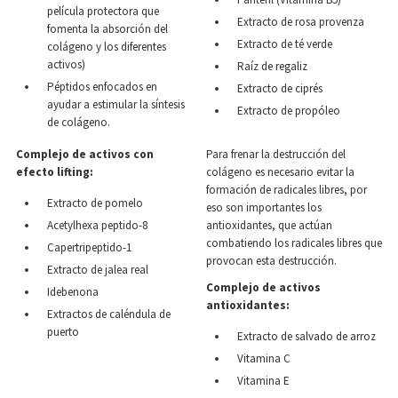
película protectora que
Extracto de rosa provenza
fomenta la absorción del
Extracto de té verde
colágeno y los diferentes
activos)
Raíz de regaliz
Péptidos enfocados en
Extracto de ciprés
ayudar a estimular la síntesis
Extracto de propóleo
de colágeno.
Complejo de activos con
Para frenar la destrucción del
efecto lifting:
colágeno es necesario evitar la
formación de radicales libres, por
Extracto de pomelo
eso son importantes los
Acetylhexa peptido-8
antioxidantes, que actúan
combatiendo los radicales libres que
Capertripeptido-1
provocan esta destrucción.
Extracto de jalea real
Complejo de activos
Idebenona
antioxidantes:
Extractos de caléndula de
puerto
Extracto de salvado de arroz
Vitamina C
Vitamina E