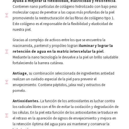
Ayuda a mejorar la flexibilidad, elasticidad y resistencia
.
Contienen nano partículas de colágeno hidrolizado con bajo peso
molecular capaz de penetrar a las capas más profundas de la piel
promoviendo la reestructuración de las fibras de colágeno tipo 1.
Este colágeno es el responsable de la flexibilidad y elasticidad de
nuestra piel.
Gracias al complejo de activos entre los que se encuentra la
niacinamida, pantenol y propóleo logran
iluminar y lograr la
retención de agua en la matriz intercelular la piel
.
Mediante la nano tecnología le devuelve a la piel un brillo saludable
fortaleciendo la barrera cutánea.
Antiage
, su combinación seleccionada de ingredientes antiedad
realizan un cuidado especial de la piel para prevenir el
envejecimiento. Contiene péptidos, jalea real y extractos de
pomelo.
Antioxidantes.
La función de los antioxidantes es luchar contra
los radicales libres con el fin de evitar la oxidación y degradación de
las células. En la piel esta función de los antioxidantes se traduce en
el retraso en la apareción de signos de envejecimiento y mejora en
la retención óptima del agua para asi mantener y conservar la