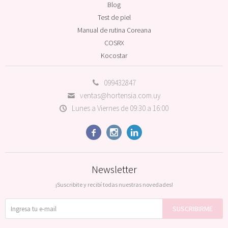
Blog
Test de piel
Manual de rutina Coreana
COSRX
Kocostar
099432847
ventas@hortensia.com.uy
Lunes a Viernes de 09:30 a 16:00



Newsletter
¡Suscribite y recibí todas nuestras novedades!
SUSCRIBIRME