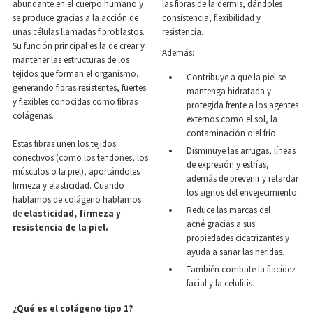
abundante en el cuerpo humano y
las fibras de la dermis, dándoles
se produce gracias a la acción de
consistencia, flexibilidad y
unas células llamadas fibroblastos.
resistencia.
Su función principal es la de crear y
Además:
mantener las estructuras de los
tejidos que forman el organismo,
Contribuye a que la piel se
generando fibras resistentes, fuertes
mantenga hidratada y
y flexibles conocidas como fibras
protegida frente a los agentes
colágenas.
externos como el sol, la
contaminación o el frío.
Estas fibras unen los tejidos
Disminuye las arrugas, líneas
conectivos (como los tendones, los
de expresión y estrías,
músculos o la piel), aportándoles
además de prevenir y retardar
firmeza y elasticidad. Cuando
los signos del envejecimiento.
hablamos de colágeno hablamos
Reduce las marcas del
de
elasticidad, firmeza y
acné gracias a sus
resistencia de la piel.
propiedades cicatrizantes y
ayuda a sanar las heridas.
También combate la flacidez
facial y la celulitis.
¿Qué es el colágeno tipo 1?