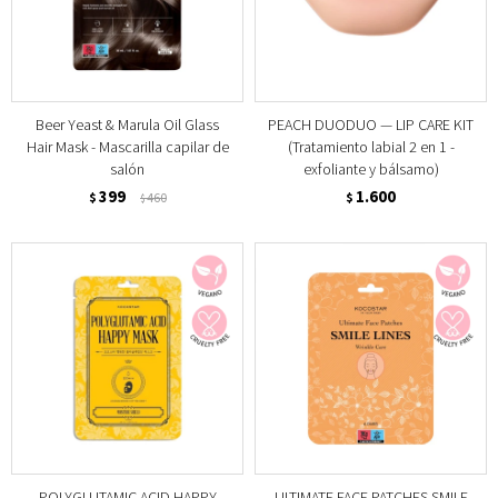
Beer Yeast & Marula Oil Glass
PEACH DUODUO — LIP CARE KIT
Hair Mask - Mascarilla capilar de
(Tratamiento labial 2 en 1 -
salón
exfoliante y bálsamo)
399
1.600
$
460
$
$
POLYGLUTAMIC ACID HAPPY
ULTIMATE FACE PATCHES SMILE