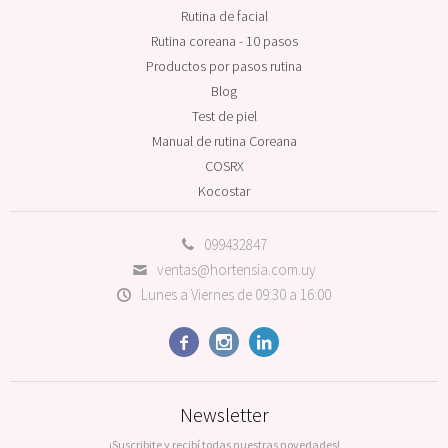
Rutina de facial
Rutina coreana - 10 pasos
Productos por pasos rutina
Blog
Test de piel
Manual de rutina Coreana
COSRX
Kocostar
099432847
ventas@hortensia.com.uy
Lunes a Viernes de 09:30 a 16:00



Newsletter
¡Suscribite y recibí todas nuestras novedades!