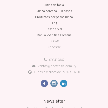
Rutina de facial
Rutina coreana - 10 pasos
Productos por pasos rutina
Blog
Test de piel
Manual de rutina Coreana
COSRX
Kocostar
099432847
ventas@hortensia.com.uy
Lunes a Viernes de 09:30 a 16:00



Newsletter