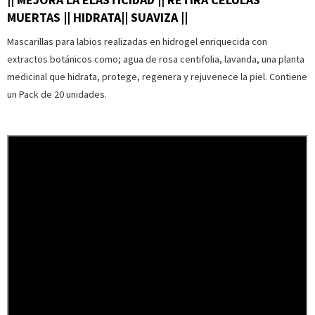
MUERTAS || HIDRATA|| SUAVIZA ||
Mascarillas para labios realizadas en hidrogel enriquecida con
extractos botánicos como; agua de rosa centifolia, lavanda, una planta
medicinal que hidrata, protege, regenera y rejuvenece la piel. Contiene
un Pack de 20 unidades.