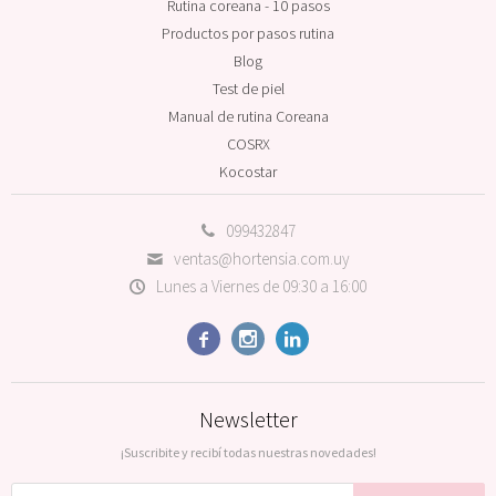
Rutina coreana - 10 pasos
Productos por pasos rutina
Blog
Test de piel
Manual de rutina Coreana
COSRX
Kocostar
099432847
ventas@hortensia.com.uy
Lunes a Viernes de 09:30 a 16:00



Newsletter
¡Suscribite y recibí todas nuestras novedades!