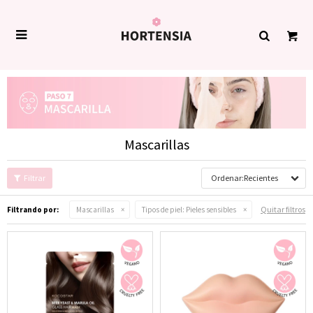

Mascarillas
Recientes
Quitar filtros
Filtrando por:
Mascarillas
Tipos de piel:
Pieles sensibles