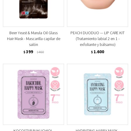
Beer Yeast & Marula Oil Glass
PEACH DUODUO — LIP CARE KIT
Hair Mask - Mascarilla capilar de
(Tratamiento labial 2 en 1 -
salón
exfoliante y bálsamo)
399
1.600
$
460
$
$
KOCOSTAR BAKUCHIOL-
HYDRATING HAPPY MASK -