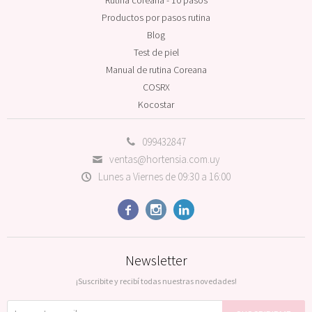
Productos por pasos rutina
Blog
Test de piel
Manual de rutina Coreana
COSRX
Kocostar
099432847
ventas@hortensia.com.uy
Lunes a Viernes de 09:30 a 16:00



Newsletter
¡Suscribite y recibí todas nuestras novedades!