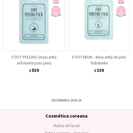
FOOT PEELING (mascarilla
FOOT MASK - Mascarilla de pies
exfoliante para pies)
hidratante
530
330
$
$
MOSTRANDO
24
DE
24
Cosmética coreana
Rutina de facial
Rutina coreana - 10 pasos