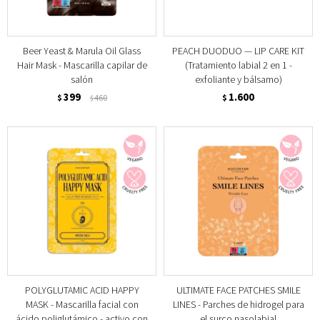
Beer Yeast & Marula Oil Glass
PEACH DUODUO — LIP CARE KIT
Hair Mask - Mascarilla capilar de
(Tratamiento labial 2 en 1 -
salón
exfoliante y bálsamo)
399
1.600
$
460
$
$
POLYGLUTAMIC ACID HAPPY
ULTIMATE FACE PATCHES SMILE
MASK - Mascarilla facial con
LINES - Parches de hidrogel para
ácido poliglutámico - activo con
el surco nasolabial