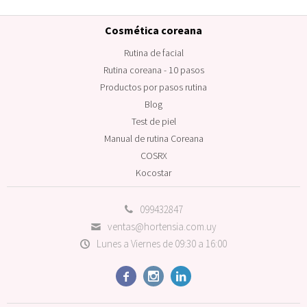
Cosmética coreana
Rutina de facial
Rutina coreana - 10 pasos
Productos por pasos rutina
Blog
Test de piel
Manual de rutina Coreana
COSRX
Kocostar
099432847
ventas@hortensia.com.uy
Lunes a Viernes de 09:30 a 16:00


