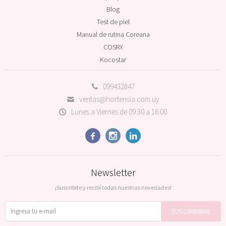
Blog
Test de piel
Manual de rutina Coreana
COSRX
Kocostar
099432847
ventas@hortensia.com.uy
Lunes a Viernes de 09:30 a 16:00



Newsletter
¡Suscribite y recibí todas nuestras novedades!
SUSCRIBIRME