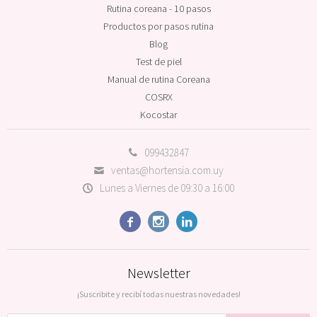
Rutina coreana - 10 pasos
Productos por pasos rutina
Blog
Test de piel
Manual de rutina Coreana
COSRX
Kocostar
099432847
ventas@hortensia.com.uy
Lunes a Viernes de 09:30 a 16:00



Newsletter
¡Suscribite y recibí todas nuestras novedades!