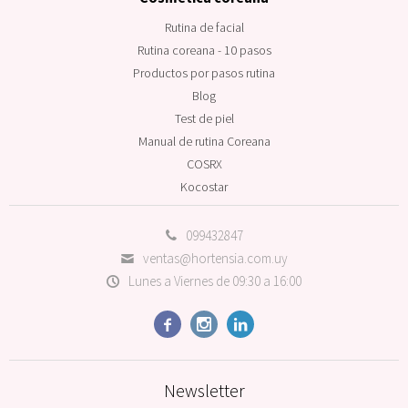
Rutina de facial
Rutina coreana - 10 pasos
Productos por pasos rutina
Blog
Test de piel
Manual de rutina Coreana
COSRX
Kocostar
099432847
ventas@hortensia.com.uy
Lunes a Viernes de 09:30 a 16:00



Newsletter