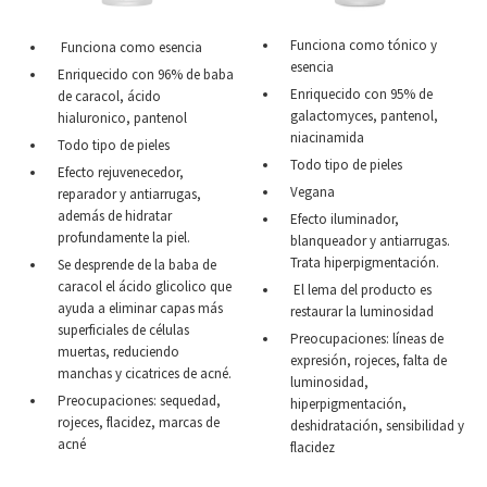
Funciona como tónico y
Funciona como esencia
esencia
Enriquecido con 96% de baba
Enriquecido con 95% de
de caracol, ácido
galactomyces, pantenol,
hialuronico, pantenol
niacinamida
Todo tipo de pieles
Todo tipo de pieles
Efecto rejuvenecedor,
Vegana
reparador y antiarrugas,
además de hidratar
Efecto iluminador,
profundamente la piel.
blanqueador y antiarrugas.
Trata hiperpigmentación.
Se desprende de la baba de
caracol el ácido glicolico que
El lema del producto es
ayuda a eliminar capas más
restaurar la luminosidad
superficiales de células
Preocupaciones: líneas de
muertas, reduciendo
expresión, rojeces, falta de
manchas y cicatrices de acné.
luminosidad,
Preocupaciones: sequedad,
hiperpigmentación,
rojeces, flacidez, marcas de
deshidratación, sensibilidad y
acné
flacidez