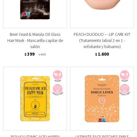
Beer Yeast & Marula Oil Glass
PEACH DUODUO — LIP CARE KIT
Hair Mask - Mascarilla capilar de
(Tratamiento labial 2 en 1 -
salón
exfoliante y bálsamo)
399
1.600
$
460
$
$
POLYGLUTAMIC ACID HAPPY
ULTIMATE FACE PATCHES SMILE