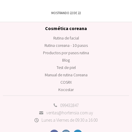
MOSTRANDO
22
DE
22
Cosmética coreana
Rutina de facial
Rutina coreana - 10 pasos
Productos por pasos rutina
Blog
Test de piel
Manual de rutina Coreana
COSRX
Kocostar
099432847
ventas@hortensia.com.uy
Lunes a Viernes de 09:30 a 16:00