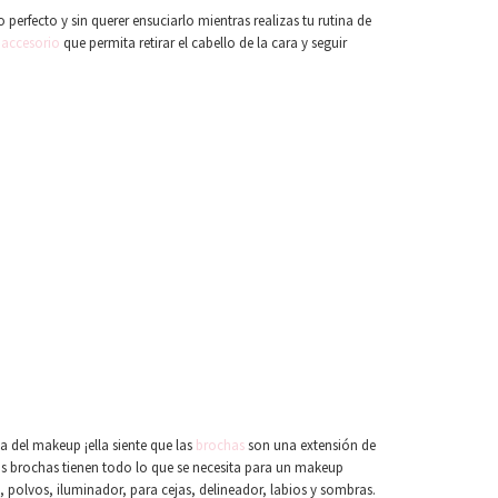
perfecto y sin querer ensuciarlo mientras realizas tu rutina de
n
accesorio
que permita retirar el cabello de la cara y seguir
 del makeup ¡ella siente que las
brochas
son una extensión de
eis brochas tienen todo lo que se necesita para un makeup
 polvos, iluminador, para cejas, delineador, labios y sombras.