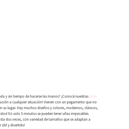
nada y sin tiempo de hacerse las manos? ¡Conocé nuestras
uñas
ución a cualquier situación! Vienen con un pegamento que no
en su lugar. Hay muchos diseños y colores, modernos, clásicos,
gustos! En solo 5 minutos se pueden tener uñas impecables.
hasta dos veces, con variedad de tamaños que se adaptan a
útil y divertido!