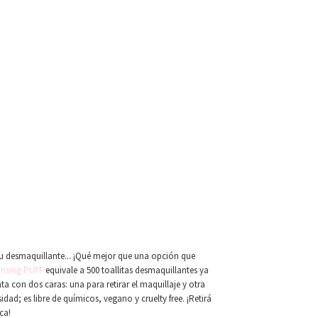
u desmaquillante... ¡Qué mejor que una opción que
ansing PUFF
equivale a 500 toallitas desmaquillantes ya
nta con dos caras: una para retirar el maquillaje y otra
idad; es libre de químicos, vegano y cruelty free. ¡Retirá
ca!