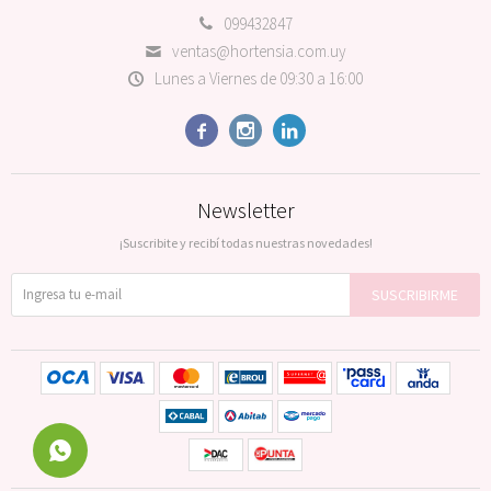
099432847
ventas@hortensia.com.uy
Lunes a Viernes de 09:30 a 16:00



Newsletter
¡Suscribite y recibí todas nuestras novedades!
SUSCRIBIRME