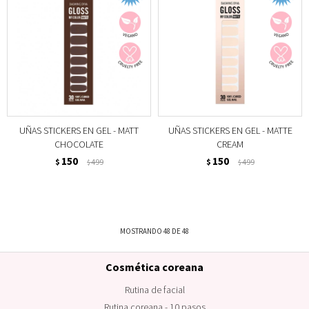
UÑAS STICKERS EN GEL - MATT
UÑAS STICKERS EN GEL - MATTE
CHOCOLATE
CREAM
150
150
$
499
$
499
$
$
MOSTRANDO
48
DE
48
Cosmética coreana
Rutina de facial
Rutina coreana - 10 pasos