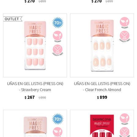
270
270
$
899
$
899
$
$
UÑAS EN GEL LISTAS (PRESS ON)
UÑAS EN GEL LISTAS (PRESS ON)
- Strawbery Cream
- Clear French Almond
267
899
$
890
$
$