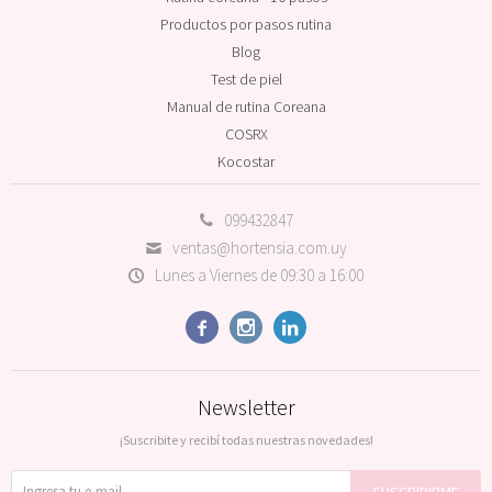
Productos por pasos rutina
Blog
Test de piel
Manual de rutina Coreana
COSRX
Kocostar
099432847
ventas@hortensia.com.uy
Lunes a Viernes de 09:30 a 16:00



Newsletter
¡Suscribite y recibí todas nuestras novedades!
SUSCRIBIRME