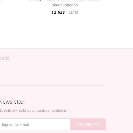
secos, opacos
1.618
$
1.798
$
 16:00
Newsletter
¡Suscribite y recibí todas nuestras novedades!
SUSCRIBIRME