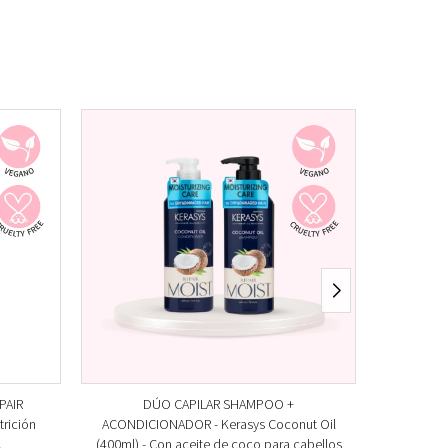
PAIR
DÚO CAPILAR SHAMPOO +
D
rición
ACONDICIONADOR - Kerasys Coconut Oil
ACONDIC
.
(400ml) - Con aceite de coco para cabellos
(400ml) - 