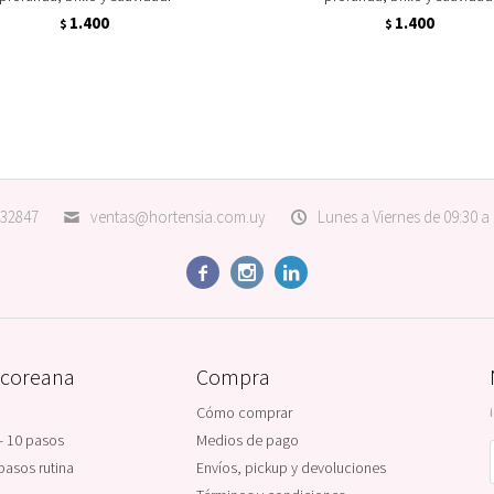
1.400
1.400
$
$
32847
ventas@hortensia.com.uy
Lunes a Viernes de 09:30 a



 coreana
Compra
Cómo comprar
- 10 pasos
Medios de pago
pasos rutina
Envíos, pickup y devoluciones