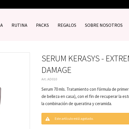
DA
RUTINA
PACKS
REGALOS
SOBRE NOSOTROS
SERUM KERASYS - EXTR
DAMAGE
AD010
Serum 70 mls. Tratamiento con fórmula de primera
de belleza en casa), con el fin de recuperar la est
la combinación de queratina y ceramida.
Este artículo está agotado.