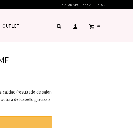
HISTORIA HORTENSIA
BLOG
OUTLET
0
$
EME
 calidad (resultado de salón
ructura del cabello gracias a