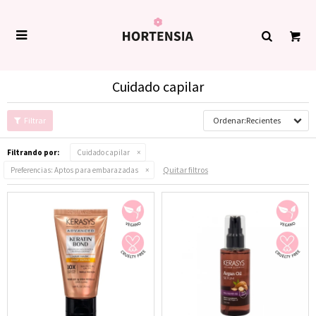

Cuidado capilar
Recientes
Filtrando por:
Cuidado capilar
Quitar filtros
Preferencias:
Aptos para embarazadas