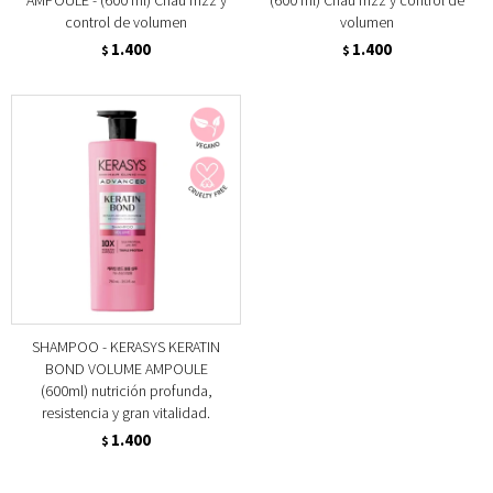
AMPOULE - (600 ml) Chau frizz y
(600 ml) Chau frizz y control de
control de volumen
volumen
1.400
1.400
$
$
SHAMPOO - KERASYS KERATIN
BOND VOLUME AMPOULE
(600ml) nutrición profunda,
resistencia y gran vitalidad.
1.400
$