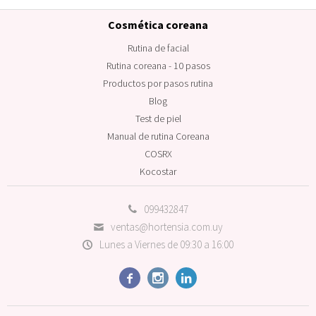
Cosmética coreana
Rutina de facial
Rutina coreana - 10 pasos
Productos por pasos rutina
Blog
Test de piel
Manual de rutina Coreana
COSRX
Kocostar
099432847
ventas@hortensia.com.uy
Lunes a Viernes de 09:30 a 16:00


