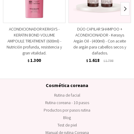
ACONDICIONADOR KERASYS -
DÚO CAPILAR SHAMPOO +
KERATIN BOND VOLUME
ACONDICIONADOR - Kerasys
AMPOULE TREATMENT (600ml) -
Argán Oil - (400ml) - Con aceite
Nutrición profunda, resistencia y
de argán para cabellos secos y
gran vitalidad.
dañados.
1.300
1.618
$
$
1.798
$
Cosmética coreana
Rutina de facial
Rutina coreana - 10 pasos
Productos por pasos rutina
Blog
Test de piel
Manual de rutina Coreana