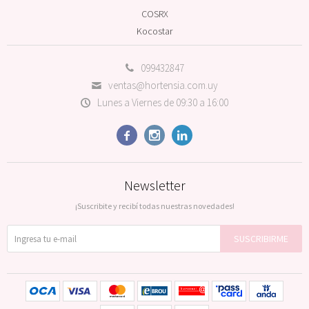
COSRX
Kocostar
099432847
ventas@hortensia.com.uy
Lunes a Viernes de 09:30 a 16:00



Newsletter
¡Suscribite y recibí todas nuestras novedades!
SUSCRIBIRME