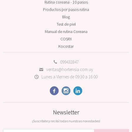
Rutina coreana - 10 pasos
Productos por pasos rutina
Blog
Test de piel
Manual de rutina Coreana
COSRX
Kocostar
099432847
ventas@hortensia.com.uy
Lunes a Viernes de 09:30 a 16:00



Newsletter
¡Suscribite y recibí todas nuestras novedades!