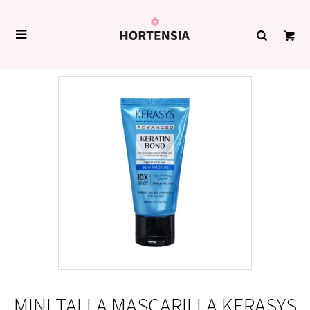

MINI TALLA MASCARILLA KERASYS