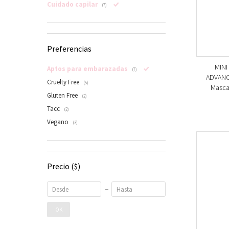
Cuidado capilar
(7)
Preferencias
MINI
Aptos para embarazadas
(7)
ADVANC
Cruelty Free
(5)
Mascar
Gluten Free
(2)
Tacc
(2)
Vegano
(3)
Precio
($)
OK