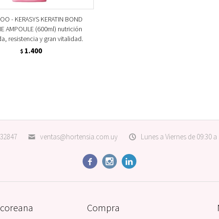
OO - KERASYS KERATIN BOND
 AMPOULE (600ml) nutrición
a, resistencia y gran vitalidad.
1.400
$
32847
ventas@hortensia.com.uy
Lunes a Viernes de 09:30 a



 coreana
Compra