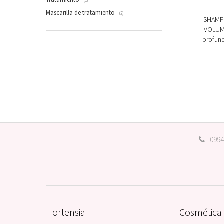
(1)
Mascarilla de tratamiento
(2)
SHAMP
VOLUME
profund
0994
Hortensia
Cosmética