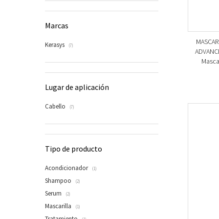
Marcas
MASCAR
Kerasys
(7)
ADVANCE
Mascar
Lugar de aplicación
Cabello
(7)
Tipo de producto
Acondicionador
(1)
Shampoo
(2)
Serum
(2)
Mascarilla
(1)
Tratamiento