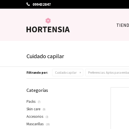
099432847
TIEN
Cuidado capilar
Filtrando por:
Cuidado capilar
Preferencias:
Aptos para emb
Categorías
Packs
(7)
Skin care
(9)
Accesorios
(3)
Mascarillas
(19)