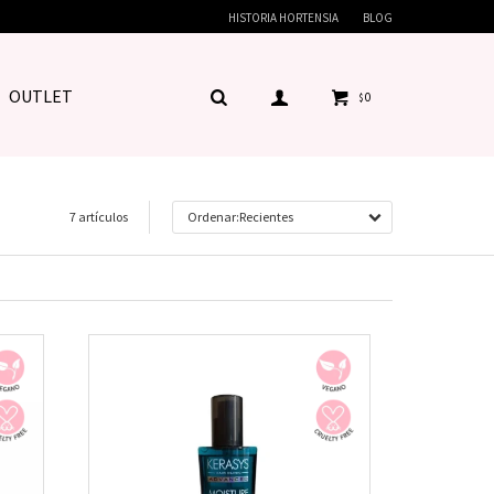
HISTORIA HORTENSIA
BLOG
OUTLET
0
$
7 artículos
Recientes