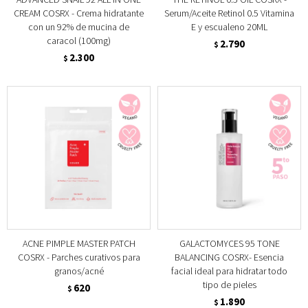
CREAM COSRX - Crema hidratante
Serum/Aceite Retinol 0.5 Vitamina
con un 92% de mucina de
E y escualeno 20ML
caracol (100mg)
2.790
$
2.300
$
ACNE PIMPLE MASTER PATCH
GALACTOMYCES 95 TONE
COSRX - Parches curativos para
BALANCING COSRX- Esencia
granos/acné
facial ideal para hidratar todo
tipo de pieles
620
$
1.890
$