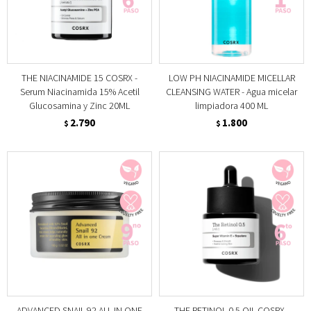
THE NIACINAMIDE 15 COSRX -
LOW PH NIACINAMIDE MICELLAR
Serum Niacinamida 15% Acetil
CLEANSING WATER - Agua micelar
Glucosamina y Zinc 20ML
limpiadora 400 ML
2.790
1.800
$
$
ADVANCED SNAIL 92 ALL IN ONE
THE RETINOL 0.5 OIL COSRX -