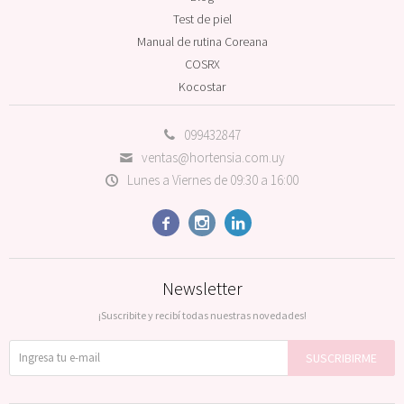
Test de piel
Manual de rutina Coreana
COSRX
Kocostar
099432847
ventas@hortensia.com.uy
Lunes a Viernes de 09:30 a 16:00



Newsletter
¡Suscribite y recibí todas nuestras novedades!
SUSCRIBIRME