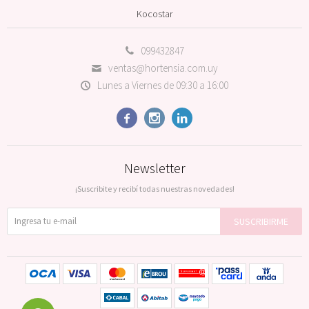
Kocostar
099432847
ventas@hortensia.com.uy
Lunes a Viernes de 09:30 a 16:00



Newsletter
¡Suscribite y recibí todas nuestras novedades!
SUSCRIBIRME