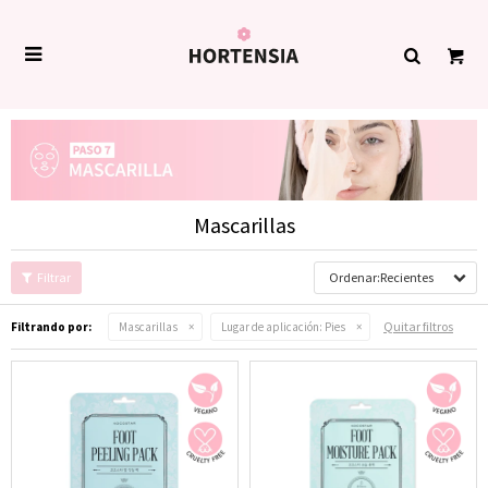

Mascarillas
Recientes
Quitar filtros
Filtrando por:
Mascarillas
Lugar de aplicación:
Pies