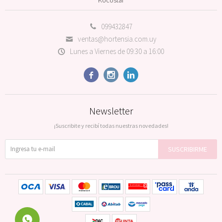
099432847
ventas@hortensia.com.uy
Lunes a Viernes de 09:30 a 16:00



Newsletter
¡Suscribite y recibí todas nuestras novedades!
SUSCRIBIRME