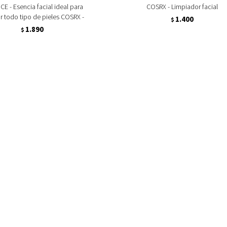
E - Esencia facial ideal para
COSRX - Limpiador facial
ar todo tipo de pieles COSRX -
1.400
$
1.890
$