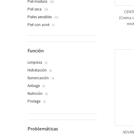
Piel madura
(10)
Piel seca
(10)
CENT
Pieles sensibles
(Crema c
(11)
mixt
Piel con acné
(7)
Función
Limpieza
(2)
Hidratación
(6)
Ilumincación
(4)
Antiage
(5)
Nutrición
(3)
Protege
(3)
Problemáticas
ADVAN