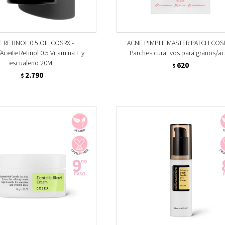
 RETINOL 0.5 OIL COSRX -
ACNE PIMPLE MASTER PATCH COSR
ceite Retinol 0.5 Vitamina E y
Parches curativos para granos/a
escualeno 20ML
620
$
2.790
$