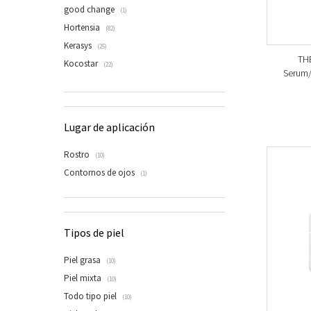
good change
(1)
Hortensia
(82)
Kerasys
(25)
THE
Kocostar
(22)
Serum/A
Lugar de aplicación
Rostro
(10)
Contornos de ojos
(1)
Tipos de piel
Piel grasa
(10)
Piel mixta
(10)
Todo tipo piel
(10)