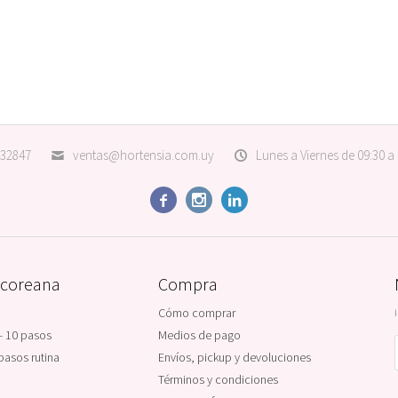
32847
ventas@hortensia.com.uy
Lunes a Viernes de 09:30 a



 coreana
Compra
Cómo comprar
- 10 pasos
Medios de pago
pasos rutina
Envíos, pickup y devoluciones
Términos y condiciones