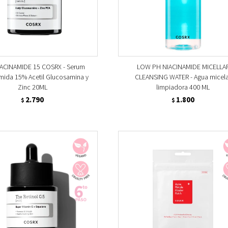
ACINAMIDE 15 COSRX - Serum
LOW PH NIACINAMIDE MICELLA
mida 15% Acetil Glucosamina y
CLEANSING WATER - Agua micel
Zinc 20ML
limpiadora 400 ML
2.790
1.800
$
$