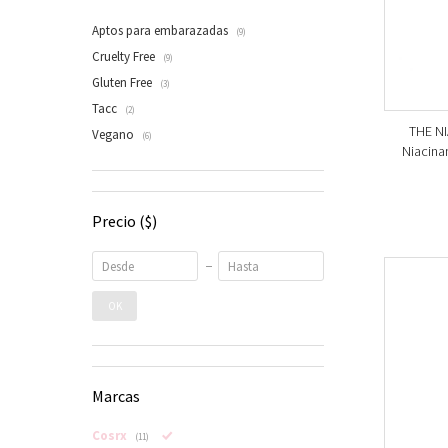
Aptos para embarazadas
(9)
Cruelty Free
(9)
Gluten Free
(3)
Tacc
(2)
THE NI
Vegano
(6)
Niacina
Precio
($)
OK
Marcas
Cosrx
(11)