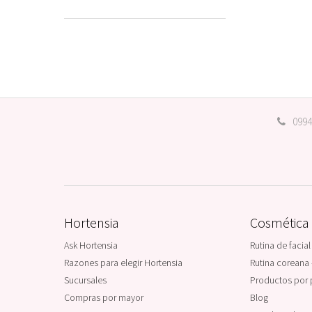
0994
Hortensia
Cosmética
Ask Hortensia
Rutina de facial
Razones para elegir Hortensia
Rutina coreana 
Sucursales
Productos por 
Compras por mayor
Blog