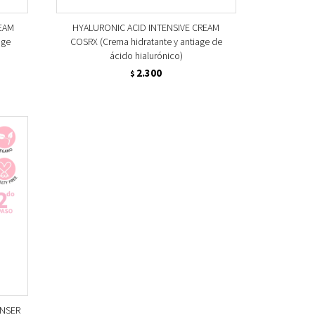
EAM
HYALURONIC ACID INTENSIVE CREAM
age
COSRX (Crema hidratante y antiage de
ácido hialurónico)
2.300
$
NSER