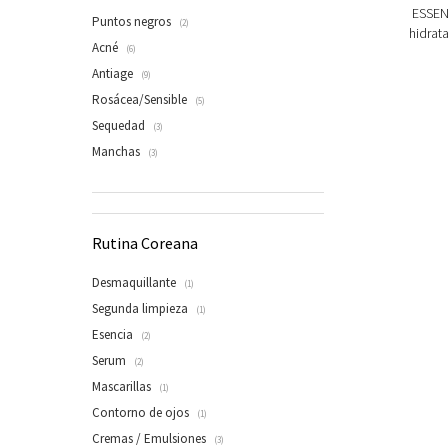
ESSENC
Puntos negros
(2)
hidrat
Acné
(6)
Antiage
(9)
Rosácea/Sensible
(5)
Sequedad
(3)
Manchas
(3)
Rutina Coreana
Desmaquillante
(1)
Segunda limpieza
(1)
Esencia
(2)
Serum
(2)
Mascarillas
(1)
Contorno de ojos
(1)
Cremas / Emulsiones
(3)