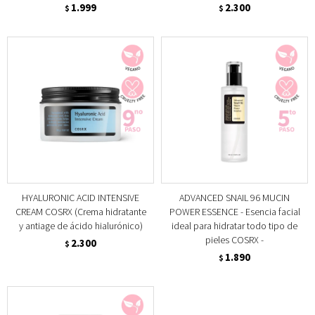
1.999
2.300
$
$
HYALURONIC ACID INTENSIVE
ADVANCED SNAIL 96 MUCIN
CREAM COSRX (Crema hidratante
POWER ESSENCE - Esencia facial
y antiage de ácido hialurónico)
ideal para hidratar todo tipo de
pieles COSRX -
2.300
$
1.890
$